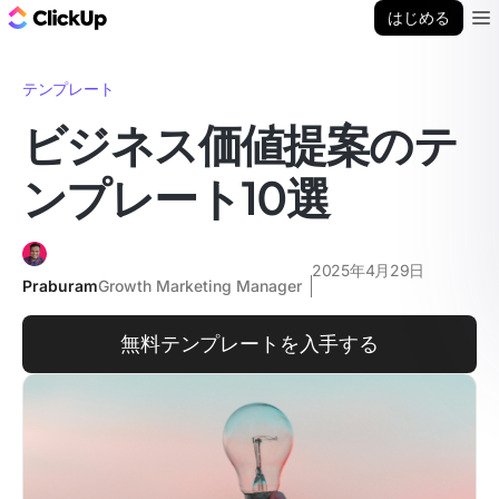
ClickUp ブログ
はじめる
Ope
テンプレート
ビジネス価値提案のテ
ンプレート10選
2025年4月29日
Praburam
Growth Marketing Manager
無料テンプレートを入手する