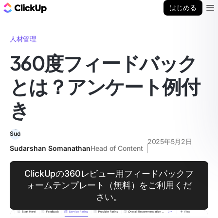
ClickUp ブログ
はじめる
Ope
人材管理
360度フィードバック
とは？アンケート例付
き
2025年5月2日
Sudarshan Somanathan
Head of Content
ClickUpの360レビュー用フィードバックフ
ォームテンプレート（無料）をご利用くだ
さい。