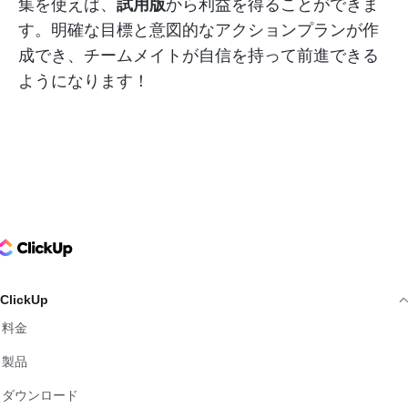
集を使えば、
試用版
から利益を得ることができま
す。明確な目標と意図的なアクションプランが作
成でき、チームメイトが自信を持って前進できる
ようになります！
ClickUp Logo
ClickUp
料金
製品
ダウンロード