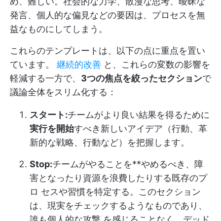
め、難しい。社会的な力学、散漫な思考、曖昧な
発言、個人的な偏見などの要因は、プロセスを無
益なものにしてしまう。
これらのテンプレートは、以下の点に重点を置い
ています。
継続的改善
と、これらの変数の影響を
軽減する一方で、
3つの焦点を絞ったセクション
で
議論全体をスリム化する：
スタート:
チームがより良い結果を得るために
実行を開始
すべき新しいアイデア（行動、革
新的な戦略、行動など）を把握します。
Stop:
チームがやることを**やめるべき、障
害となったり資源を浪費したりする既存のプ
ロ セスや習慣を特定する。このセクション
は、現実をチェックするようなものであり、
誰も個人的な攻撃 を感じることなく、デッド