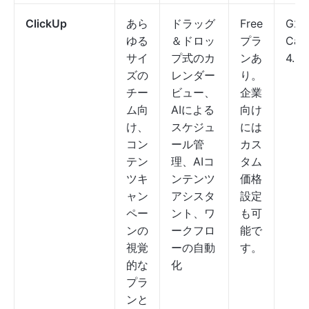
ClickUp
あら
ドラッグ
Free
G2: 
ゆる
＆ドロッ
プラ
Capt
サイ
プ式のカ
ンあ
4.6/
ズの
レンダー
り。
チー
ビュー、
企業
ム向
AIによる
向け
け、
スケジュ
には
コン
ール管
カス
テン
理、AIコ
タム
ツキ
ンテンツ
価格
ャン
アシスタ
設定
ペー
ント、ワ
も可
ンの
ークフロ
能で
視覚
ーの自動
す。
的な
化
プラ
ンと