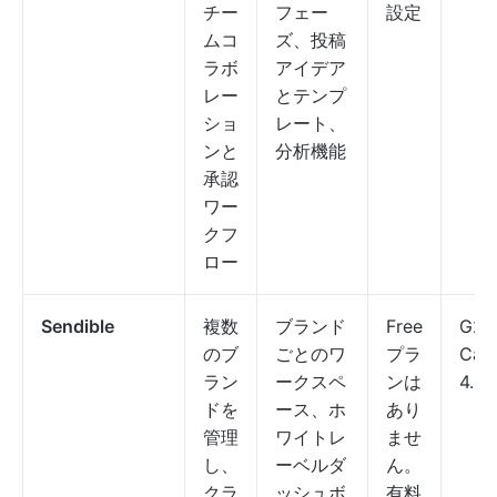
チー
フェー
設定
ムコ
ズ、投稿
ラボ
アイデア
レー
とテンプ
ショ
レート、
ンと
分析機能
承認
ワー
クフ
ロー
Sendible
複数
ブランド
Free
G2：
のブ
ごとのワ
プラ
Cap
ラン
ークスペ
ンは
4.6/
ドを
ース、ホ
あり
管理
ワイトレ
ませ
し、
ーベルダ
ん。
クラ
ッシュボ
有料