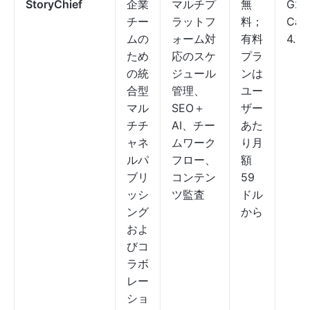
StoryChief
企業
マルチプ
無
G2：
チー
ラットフ
料；
Cap
ムの
ォーム対
有料
4.7/
ため
応のスケ
プラ
の統
ジュール
ンは
合型
管理、
ユー
マル
SEO＋
ザー
チチ
AI、チー
あた
ャネ
ムワーク
り月
ルパ
フロー、
額
ブリ
コンテン
59
ッシ
ツ監査
ドル
ング
から
およ
びコ
ラボ
レー
ショ