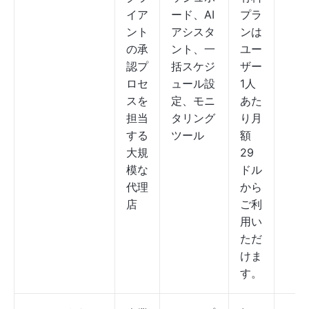
イア
ード、AI
プラ
ント
アシスタ
ンは
の承
ント、一
ユー
認プ
括スケジ
ザー
ロセ
ュール設
1人
スを
定、モニ
あた
担当
タリング
り月
する
ツール
額
大規
29
模な
ドル
代理
から
店
ご利
用い
ただ
けま
す。