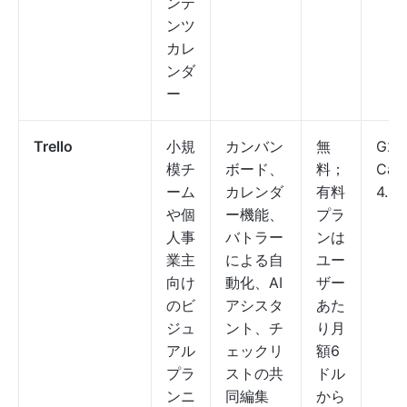
ンテ
ンツ
カレ
ンダ
ー
Trello
小規
カンバン
無
G2: 
模チ
ボード、
料；
Capt
ーム
カレンダ
有料
4.5/
や個
ー機能、
プラ
人事
バトラー
ンは
業主
による自
ユー
向け
動化、AI
ザー
のビ
アシスタ
あた
ジュ
ント、チ
り月
アル
ェックリ
額6
プラ
ストの共
ドル
ンニ
同編集
から