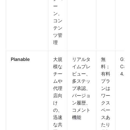
ー
ン、
コン
テン
ツ管
理
Planable
大規
リアルタ
無
G2：
模な
イムプレ
料；
Cap
チー
ビュー、
有料
4.5/
ムや
多ステッ
プラ
代理
プ承認、
ンは
店向
バージョ
ワー
け
ン履歴、
クス
の、
コメント
ペー
迅速
機能
スあ
な共
たり