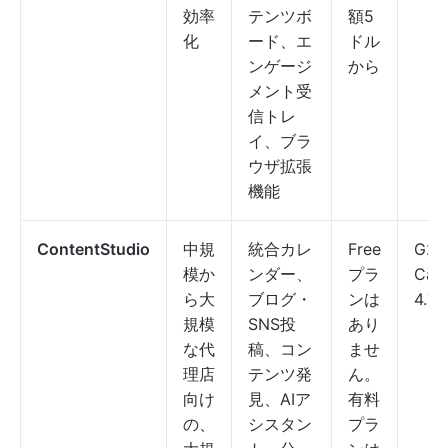
効率
テンツボ
額5
化
ード、エ
ドル
ンゲージ
から
メント受
信トレ
イ、ブラ
ウザ拡張
機能
ContentStudio
中規
統合カレ
Free
G2：
模か
ンダー、
プラ
Cap
ら大
ブログ・
ンは
4.7/
規模
SNS投
あり
な代
稿、コン
ませ
理店
テンツ発
ん。
向け
見、AIア
有料
の、
シスタン
プラ