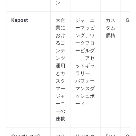
ン
Kapost
大企
ジャーニ
カス
G2: 
業に
ーマッピ
タム
おけ
ング、ワ
価格
るコ
ークフロ
ンテ
ービルダ
ンツ
ー、アセ
運用
ットギャ
とカ
ラリー、
スタ
パフォー
マー
マンスダ
ジャ
ッシュボ
ーニ
ード
ーの
連携