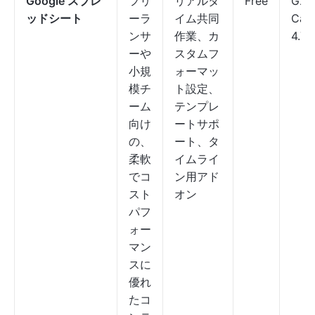
Google スプレ
フリ
リアルタ
Free
G2：
ッドシート
ーラ
イム共同
Cap
ンサ
作業、カ
4.7/
ーや
スタムフ
小規
ォーマッ
模チ
ト設定、
ーム
テンプレ
向け
ートサポ
の、
ート、タ
柔軟
イムライ
でコ
ン用アド
スト
オン
パフ
ォー
マン
スに
優れ
たコ