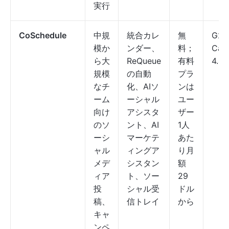
実行
CoSchedule
中規
統合カレ
無
G2: 
模か
ンダー、
料；
Capt
ら大
ReQueue
有料
4.4/
規模
の自動
プラ
なチ
化、AIソ
ンは
ーム
ーシャル
ユー
向け
アシスタ
ザー
のソ
ント、AI
1人
ーシ
マーケテ
あた
ャル
ィングア
り月
メデ
シスタン
額
ィア
ト、ソー
29
投
シャル受
ドル
稿、
信トレイ
から
キャ
ンペ