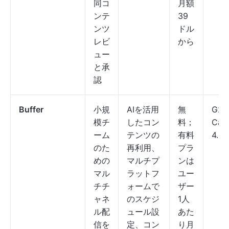
同コ
月額
ンテ
39
ンツ
ドル
レビ
から
ュー
と承
認
Buffer
小規
AIを活用
無
G2: 
模チ
したコン
料；
Capt
ーム
テンツの
有料
4.5/
のた
再利用、
プラ
めの
マルチプ
ンは
マル
ラットフ
ユー
チチ
ォームで
ザー
ャネ
のスケジ
1人
ル配
ュール設
あた
信を
定、コン
り月