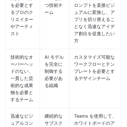
を必要とす
つ技術チ
ロンプトを直接ビジ
るプロのク
ーム
ュアルに変換し、ア
リエイター
プリを切り替えるこ
やアーティ
となく迅速なアイデ
スト
ア創出を促進したい
方
技術的なオ
AI モデル
カスタマイズ可能な
ーバーヘッ
を完全に
ワークフローとテン
ドのない、
制御する
プレートを必要とす
一貫した芸
必要があ
るデザインチーム
術的な成果
る組織
物を必要と
するチーム
迅速なビジ
継続的な
Teams を使用して、
ュアルコン
サブスク
ホワイトボードのア