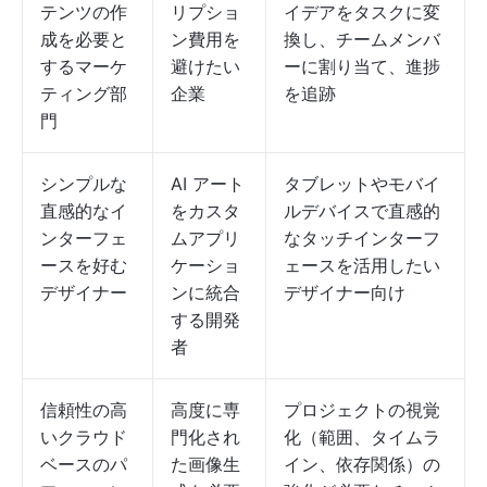
テンツの作
リプショ
イデアをタスクに変
成を必要と
ン費用を
換し、チームメンバ
するマーケ
避けたい
ーに割り当て、進捗
ティング部
企業
を追跡
門
シンプルな
AI アート
タブレットやモバイ
直感的なイ
をカスタ
ルデバイスで直感的
ンターフェ
ムアプリ
なタッチインターフ
ースを好む
ケーショ
ェースを活用したい
デザイナー
ンに統合
デザイナー向け
する開発
者
信頼性の高
高度に専
プロジェクトの視覚
いクラウド
門化され
化（範囲、タイムラ
ベースのパ
た画像生
イン、依存関係）の