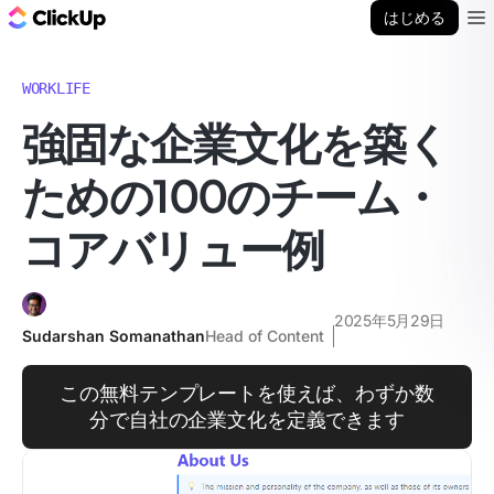
ClickUp ブログ
はじめる
Ope
WORKLIFE
強固な企業文化を築く
ための100のチーム・
コアバリュー例
2025年5月29日
Sudarshan Somanathan
Head of Content
この無料テンプレートを使えば、わずか数
分で自社の企業文化を定義できます