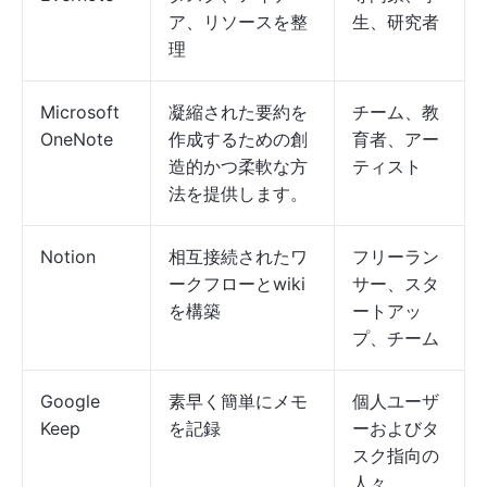
ア、リソースを整
生、研究者
理
Microsoft
凝縮された要約を
チーム、教
OneNote
作成するための創
育者、アー
造的かつ柔軟な方
ティスト
法を提供します。
Notion
相互接続されたワ
フリーラン
ークフローとwiki
サー、スタ
を構築
ートアッ
プ、チーム
Google
素早く簡単にメモ
個人ユーザ
Keep
を記録
ーおよびタ
スク指向の
人々