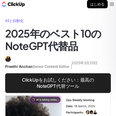
ClickUp ブログ
はじめる
Ope
AIと自動化
2025年のベスト10の
NoteGPT代替品
2025年3月20日
Preethi Anchan
Senior Content Editor
ClickUpをお試しください：最高の
NoteGPT代替ツール