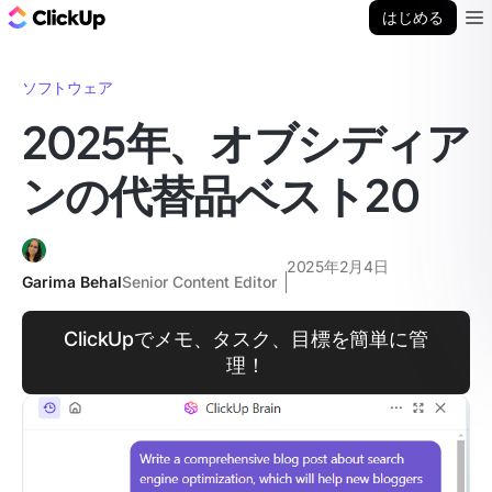
ClickUp ブログ
はじめる
Ope
ソフトウェア
2025年、オブシディア
ンの代替品ベスト20
2025年2月4日
Garima Behal
Senior Content Editor
ClickUpでメモ、タスク、目標を簡単に管
理！