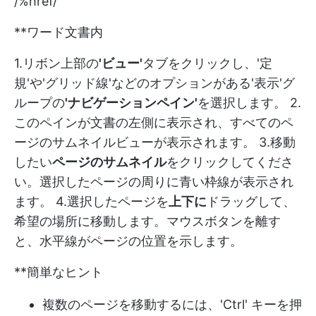
/%href/
**ワード文書内
1.リボン上部の
'ビュー'
タブをクリックし、'定
規'や'グリッド線'などのオプションがある'表示'グ
ループの
'ナビゲーションペイン'
を選択します。 2.
このペインが文書の左側に表示され、すべてのペ
ージのサムネイルビューが表示されます。 3.移動
したい
ページのサムネイル
をクリックしてくださ
い。選択したページの周りに青い枠線が表示され
ます。 4.選択したページを
上下に
ドラッグして、
希望の場所に移動します。マウスボタンを離す
と、水平線がページの位置を示します。
**簡単なヒント
複数のページを移動するには、'Ctrl' キーを押