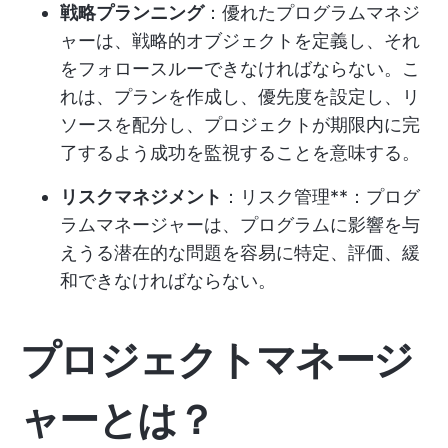
戦略プランニング
：優れたプログラムマネジ
ャーは、戦略的オブジェクトを定義し、それ
をフォロースルーできなければならない。こ
れは、プランを作成し、優先度を設定し、リ
ソースを配分し、プロジェクトが期限内に完
了するよう成功を監視することを意味する。
リスクマネジメント
：リスク管理**：プログ
ラムマネージャーは、プログラムに影響を与
えうる潜在的な問題を容易に特定、評価、緩
和できなければならない。
プロジェクトマネージ
ャーとは？