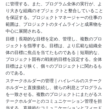
に管理する。また、プログラム全体の実行が、よ
り大きな組織のオブジェ クトと整合していること
を保証する。プロジェクトマネージャーの仕事の
範囲は、プロジェクトのタイムラインと成果物を
中心に展開される。
目標｜長期的な目標を定め、管理し、複数のプロ
ジェクトを指導する。目標は、より広範な組織全
体の目標に焦点を当てたものである｜短期的な、
プロジェクト固有の戦術的目標を設定する。全体
目標はより狭く、個々のプロジェクトに関わるも
のである。
ステークホルダーの管理｜ハイレベルのステーク
ホルダーと直接接続し、彼らの利息とプログラム
を一致させる。複数のプロジェクトにまたがるス
テークホルダーとのコミュニケーション管理を担
当する。直接的なコミュニケーションとフィード