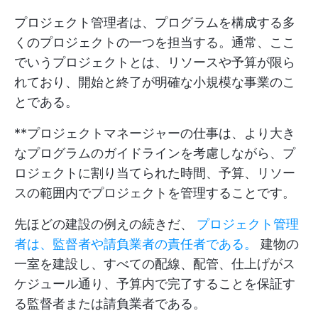
プロジェクト管理者は、プログラムを構成する多
くのプロジェクトの一つを担当する。通常、ここ
でいうプロジェクトとは、リソースや予算が限ら
れており、開始と終了が明確な小規模な事業のこ
とである。
**プロジェクトマネージャーの仕事は、より大き
なプログラムのガイドラインを考慮しながら、プ
ロジェクトに割り当てられた時間、予算、リソー
スの範囲内でプロジェクトを管理することです。
先ほどの建設の例えの続きだ、
プロジェクト管理
者は、監督者や請負業者の責任者である。
建物の
一室を建設し、すべての配線、配管、仕上げがス
ケジュール通り、予算内で完了することを保証す
る監督者または請負業者である。