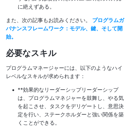
に絶えずある。
また、次の記事もお読みください。
プログラムガ
バナンスフレームワーク：モデル、鍵、そして開
始。
必要なスキル
プログラムマネージャーには、以下のようなハイ
レベルなスキルが求められます：
**効果的なリーダーシップリーダーシップ
は、プログラムマネジャーを鼓舞し、やる気
を起こさせ、タスクをデリゲートし、意思決
定を行い、ステークホルダーと強い関係を築
くことができる。