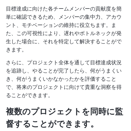
目標達成に向けた各チームメンバーの貢献度を簡
単に確認できるため、メンバーの集中力、アカウ
ント、モチベーションの維持に役立ちます。ま
た、この可視性により、遅れやボトルネックが発
生した場合に、それを特定して解決することがで
きます。
さらに、プロジェクト全体を通して目標達成状況
を追跡し、やることが完了したら、何がうまくい
き、何がうまくいかなかったかを評価すること
で、将来のプロジェクトに向けて貴重な洞察を得
ることができます。
複数のプロジェクトを同時に監
督することができます。