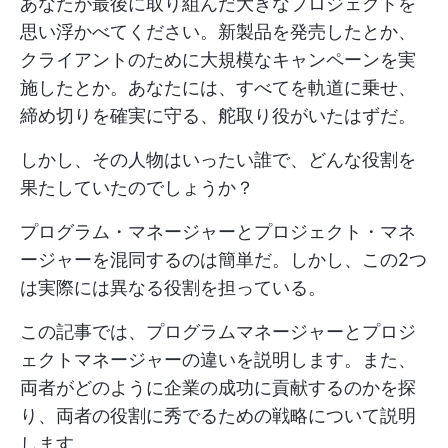
あなたが最後に取り組んだ大きなプロジェクトを
思い浮かべてください。新製品を発売したとか、
クライアントのために大規模なキャンペーンを実
施したとか。あなたには、すべてを軌道に乗せ、
締め切りを確実に守る、舵取り役がいたはずだ。
しかし、その人物はいったい誰で、どんな役割を
果たしていたのでしょうか？
プログラム・マネージャーとプロジェクト・マネ
ージャーを混同するのは簡単だ。しかし、この2つ
は実際には異なる役割を担っている。
この記事では、プログラムマネージャーとプロジ
ェクトマネージャーの違いを説明します。また、
両者がどのように企業の成功に貢献するのかを探
り、両者の役割に秀でるための戦略について説明
します。