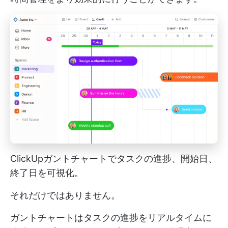
ClickUpガントチャートでタスクの進捗、開始日、
終了日を可視化。
それだけではありません。
ガントチャートはタスクの進捗をリアルタイムに