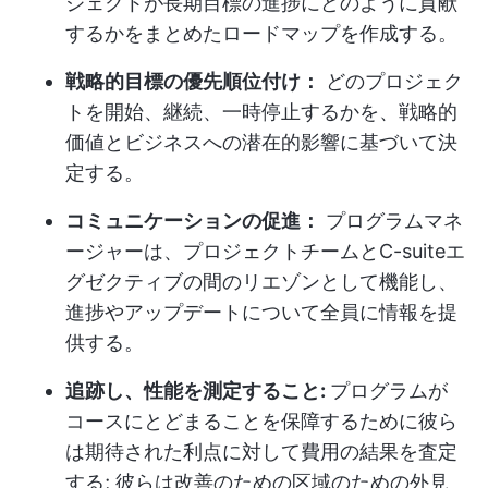
ジェクトが長期目標の進捗にどのように貢献
するかをまとめたロードマップを作成する。
戦略的目標の優先順位付け：
どのプロジェク
トを開始、継続、一時停止するかを、戦略的
価値とビジネスへの潜在的影響に基づいて決
定する。
コミュニケーションの促進：
プログラムマネ
ージャーは、プロジェクトチームとC-suiteエ
グゼクティブの間のリエゾンとして機能し、
進捗やアップデートについて全員に情報を提
供する。
追跡し、性能を測定すること:
プログラムが
コースにとどまることを保障するために彼ら
は期待された利点に対して費用の結果を査定
する; 彼らは改善のための区域のための外見