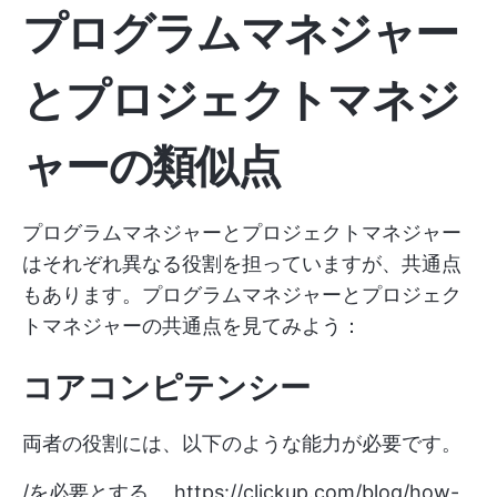
プログラムマネジャー
とプロジェクトマネジ
ャーの類似点
プログラムマネジャーとプロジェクトマネジャー
はそれぞれ異なる役割を担っていますが、共通点
もあります。プログラムマネジャーとプロジェク
トマネジャーの共通点を見てみよう：
コアコンピテンシー
両者の役割には、以下のような能力が必要です。
/を必要とする。
https://clickup.com/blog/how-