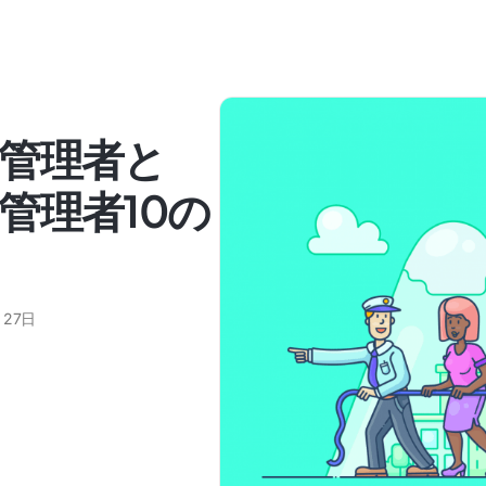
管理者と
管理者10の
月27日