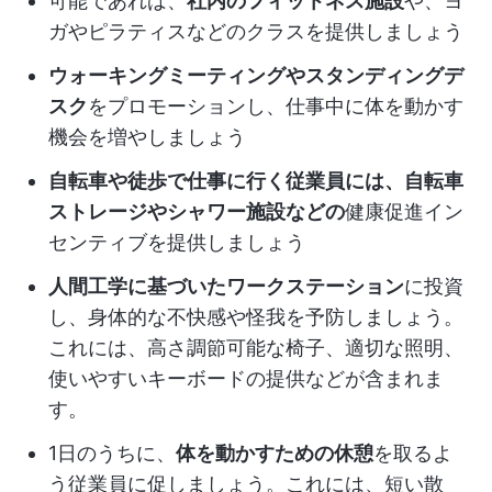
可能であれば、
社内のフィットネス施設
や、ヨ
ガやピラティスなどのクラスを提供しましょう
ウォーキングミーティングやスタンディングデ
スク
をプロモーションし、仕事中に体を動かす
機会を増やしましょう
自転車や徒歩で仕事に行く従業員には、自転車
ストレージやシャワー施設などの
健康促進イン
センティブ
を提供しましょう
人間工学に基づいたワークステーション
に投資
し、身体的な不快感や怪我を予防しましょう。
これには、高さ調節可能な椅子、適切な照明、
使いやすいキーボードの提供などが含まれま
す。
1日のうちに、
体を動かすための休憩
を取るよ
う従業員に促しましょう。これには、短い散