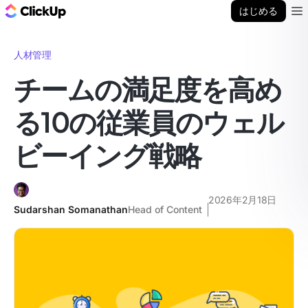
ClickUp ブログ
はじめる
Ope
人材管理
チームの満足度を高め
る10の従業員のウェル
ビーイング戦略
2026年2月18日
Sudarshan Somanathan
Head of Content