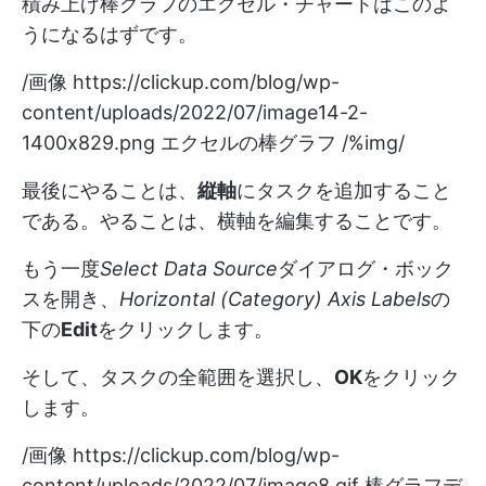
積み上げ棒グラフのエクセル・チャートはこのよ
うになるはずです。
/画像
https://clickup.com/blog/wp-
content/uploads/2022/07/image14-2-
1400x829.png
エクセルの棒グラフ /%img/
最後にやることは、
縦軸
にタスクを追加すること
である。やることは、横軸を編集することです。
もう一度
Select
Data
Source
ダイアログ・ボック
スを開き、
Horizontal (Category) Axis Labels
の
下の
Edit
をクリックします。
そして、タスクの全範囲を選択し、
OK
をクリック
します。
/画像
https://clickup.com/blog/wp-
content/uploads/2022/07/image8.gif
棒グラフデ