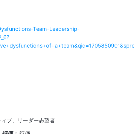
ysfunctions-Team-Leadership-
P_6?
ive+dysfunctions+of+a+team&qid=1705850901&spr
ニ
ティブ、リーダー志望者
：
評価：
評価