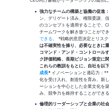
CEO向け書籍がリーダーシップの成功
強力なチームの構築と協働の促進
ン、デリゲート済み、権限委譲、
のコンセプトを適用することで、C
チームワークを解き放つことがで
できる。
*
戦略的意思決定とリスク
は不確実性を操り、必要なときに
コマンド・アンド・コントロールす
ク評価戦略、長期ビジョン策定に
これらの教訓をもとに、自社を以
成長
*
イノベーションと適応力：**
化を受け入れ、創造性を育み、新
ーションを中心とした企業文化を
み、競争力を維持することができ
倫理的リーダーシップと企業の社会