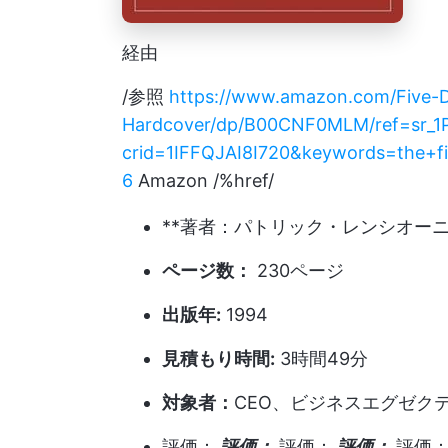
経由
/参照
https://www.amazon.com/Five-D
Hardcover/dp/B00CNF0MLM/ref=sr_1
crid=1IFFQJAI8I720&keywords=the+f
6
Amazon /%href/
**著者：パトリック・レンシオー
ページ数：
230ページ
出版年:
1994
見積もり時間:
3時間49分
対象者：
CEO、ビジネスエグゼク
評価：
評価：
評価：
評価：
評価