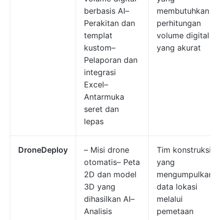
berbasis AI–
membutuhkan
Perakitan dan
perhitungan
templat
volume digital
kustom–
yang akurat
Pelaporan dan
integrasi
Excel–
Antarmuka
seret dan
lepas
DroneDeploy
– Misi drone
Tim konstruksi
otomatis– Peta
yang
2D dan model
mengumpulkan
3D yang
data lokasi
dihasilkan AI–
melalui
Analisis
pemetaan