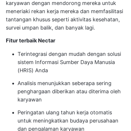
karyawan dengan mendorong mereka untuk
meneriaki rekan kerja mereka dan memfasilitasi
tantangan khusus seperti aktivitas kesehatan,
survei umpan balik, dan banyak lagi.
Fitur terbaik Nectar
Terintegrasi dengan mudah dengan solusi
sistem Informasi Sumber Daya Manusia
(HRIS) Anda
Analisis menunjukkan seberapa sering
penghargaan diberikan atau diterima oleh
karyawan
Peringatan ulang tahun kerja otomatis
untuk meningkatkan budaya perusahaan
dan pengalaman karyawan