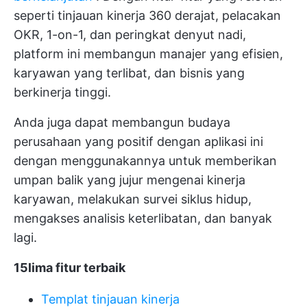
seperti tinjauan kinerja 360 derajat, pelacakan
OKR, 1-on-1, dan peringkat denyut nadi,
platform ini membangun manajer yang efisien,
karyawan yang terlibat, dan bisnis yang
berkinerja tinggi.
Anda juga dapat membangun budaya
perusahaan yang positif dengan aplikasi ini
dengan menggunakannya untuk memberikan
umpan balik yang jujur mengenai kinerja
karyawan, melakukan survei siklus hidup,
mengakses analisis keterlibatan, dan banyak
lagi.
15lima fitur terbaik
Templat tinjauan kinerja