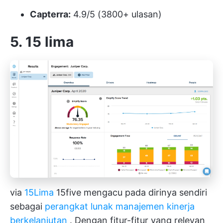
Capterra:
4.9/5 (3800+ ulasan)
5. 15 lima
via
15Lima
15five mengacu pada dirinya sendiri
sebagai
perangkat lunak manajemen kinerja
berkelanjutan
. Dengan fitur-fitur yang relevan