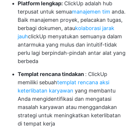
Platform lengkap:
ClickUp adalah hub
terpusat untuk semua
manajemen tim
anda.
Baik manajemen proyek, pelacakan tugas,
berbagi dokumen, atau
kolaborasi jarak
jauh
clickUp menyatukan semuanya dalam
antarmuka yang mulus dan intuitif-tidak
perlu lagi berpindah-pindah antar alat yang
berbeda
Templat rencana tindakan
: ClickUp
memiliki sebuah
templat rencana aksi
keterlibatan karyawan
yang membantu
Anda mengidentifikasi dan mengatasi
masalah karyawan atau menggandakan
strategi untuk meningkatkan keterlibatan
di tempat kerja