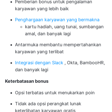
Pemberian bonus untuk pengalaman
karyawan yang lebih baik
Penghargaan karyawan yang bermakna
kartu hadiah, uang tunai, sumbangan
amal, dan banyak lagi
Antarmuka membantu mempertahankan
karyawan yang terlibat
Integrasi dengan Slack
, Okta, BambooHR,
dan banyak lagi
Keterbatasan bonus
Opsi terbatas untuk menukarkan poin
Tidak ada opsi perangkat lunak
keterlibatan karyawan gratis