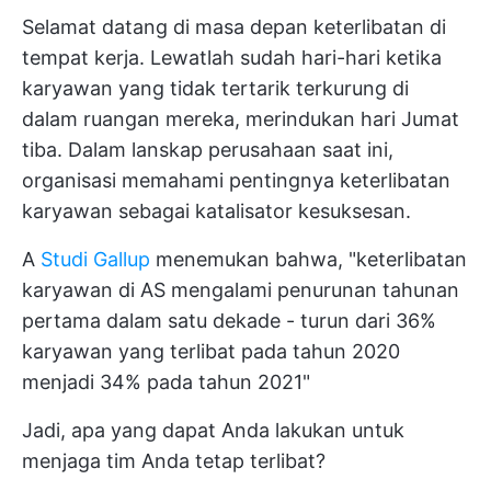
Selamat datang di masa depan keterlibatan di
tempat kerja. Lewatlah sudah hari-hari ketika
karyawan yang tidak tertarik terkurung di
dalam ruangan mereka, merindukan hari Jumat
tiba. Dalam lanskap perusahaan saat ini,
organisasi memahami pentingnya keterlibatan
karyawan sebagai katalisator kesuksesan.
A
Studi Gallup
menemukan bahwa, "keterlibatan
karyawan di AS mengalami penurunan tahunan
pertama dalam satu dekade - turun dari 36%
karyawan yang terlibat pada tahun 2020
menjadi 34% pada tahun 2021"
Jadi, apa yang dapat Anda lakukan untuk
menjaga tim Anda tetap terlibat?