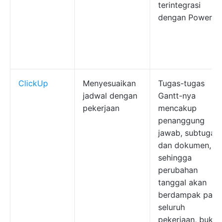
terintegrasi
dengan Power BI
ClickUp
Menyesuaikan
Tugas-tugas
jadwal dengan
Gantt-nya
pekerjaan
mencakup
penanggung
jawab, subtugas,
dan dokumen,
sehingga
perubahan
tanggal akan
berdampak pada
seluruh
pekerjaan, bukan