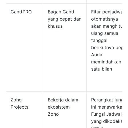
GanttPRO
Bagan Gantt
Fitur penjadwala
yang cepat dan
otomatisnya
khusus
akan menghitun
ulang semua
tanggal
berikutnya begit
Anda
memindahkan
satu bilah
Zoho
Bekerja dalam
Perangkat lunak
Projects
ekosistem
ini menawarkan
Zoho
Fungsi Jadwal
yang dikodekan