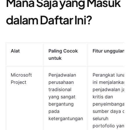
Mana Saja yang Masuk
dalam Daftar Ini?
Alat
Paling Cocok
Fitur unggulan
untuk
Microsoft
Penjadwalan
Perangkat lunak
Project
perusahaan
ini menjalankan
tradisional
penjadwalan jalu
yang sangat
kritis dan
bergantung
penyeimbangan
pada
sumber daya di
ketergantungan
seluruh
portofolio yang