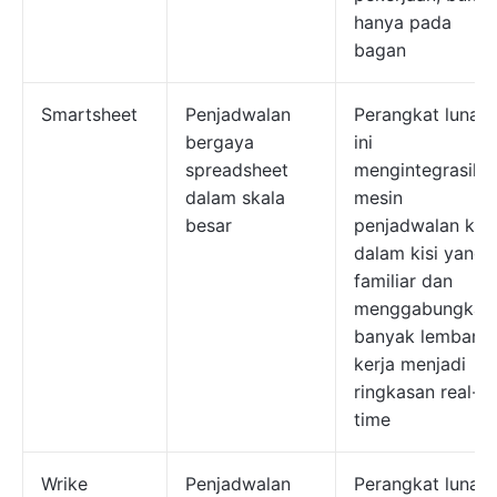
hanya pada
bagan
Smartsheet
Penjadwalan
Perangkat lunak
bergaya
ini
spreadsheet
mengintegrasika
dalam skala
mesin
besar
penjadwalan ke
dalam kisi yang
familiar dan
menggabungkan
banyak lembar
kerja menjadi
ringkasan real-
time
Wrike
Penjadwalan
Perangkat lunak