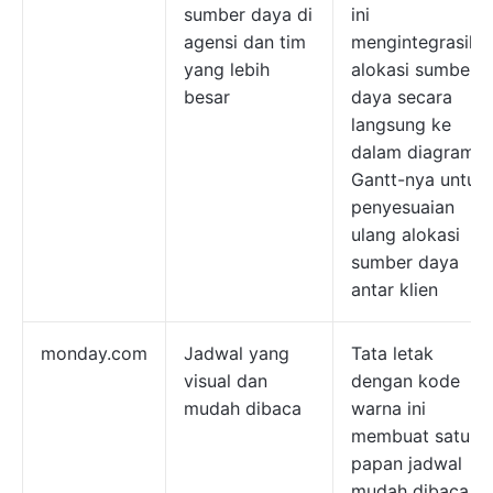
sumber daya di
ini
agensi dan tim
mengintegrasika
yang lebih
alokasi sumber
besar
daya secara
langsung ke
dalam diagram
Gantt-nya untuk
penyesuaian
ulang alokasi
sumber daya
antar klien
monday.com
Jadwal yang
Tata letak
visual dan
dengan kode
mudah dibaca
warna ini
membuat satu
papan jadwal
mudah dibaca