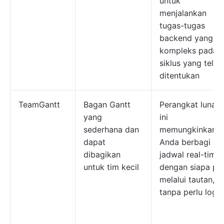
untuk
menjalankan
tugas-tugas
backend yang
kompleks pada
siklus yang telah
ditentukan
TeamGantt
Bagan Gantt
Perangkat lunak
yang
ini
sederhana dan
memungkinkan
dapat
Anda berbagi
dibagikan
jadwal real-time
untuk tim kecil
dengan siapa pu
melalui tautan,
tanpa perlu login