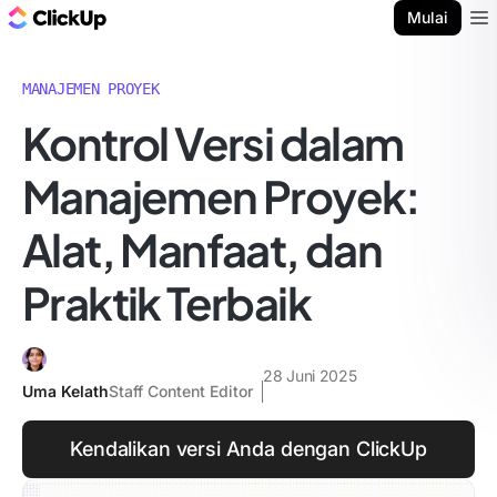
Blog ClickUp
Mulai
Ope
MANAJEMEN PROYEK
Kontrol Versi dalam
Manajemen Proyek:
Alat, Manfaat, dan
Praktik Terbaik
28 Juni 2025
Uma Kelath
Staff Content Editor
Kendalikan versi Anda dengan ClickUp