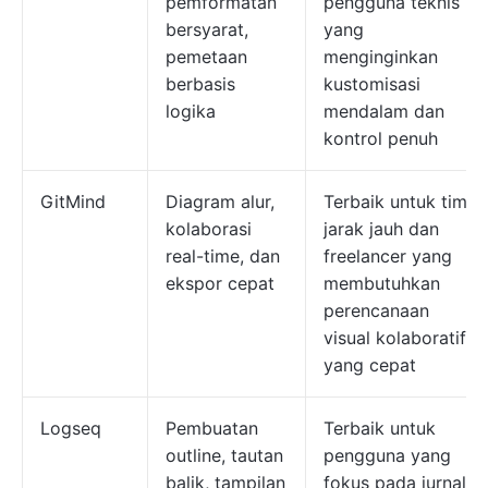
pemformatan
pengguna teknis
bersyarat,
yang
pemetaan
menginginkan
berbasis
kustomisasi
logika
mendalam dan
kontrol penuh
GitMind
Diagram alur,
Terbaik untuk tim
kolaborasi
jarak jauh dan
real-time, dan
freelancer yang
ekspor cepat
membutuhkan
perencanaan
visual kolaboratif
yang cepat
Logseq
Pembuatan
Terbaik untuk
outline, tautan
pengguna yang
balik, tampilan
fokus pada jurnal