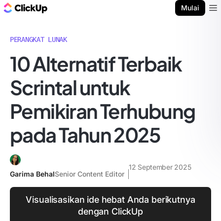
Blog ClickUp
Mulai
Ope
PERANGKAT LUNAK
10 Alternatif Terbaik
Scrintal untuk
Pemikiran Terhubung
pada Tahun 2025
12 September 2025
Garima Behal
Senior Content Editor
Visualisasikan ide hebat Anda berikutnya
dengan ClickUp