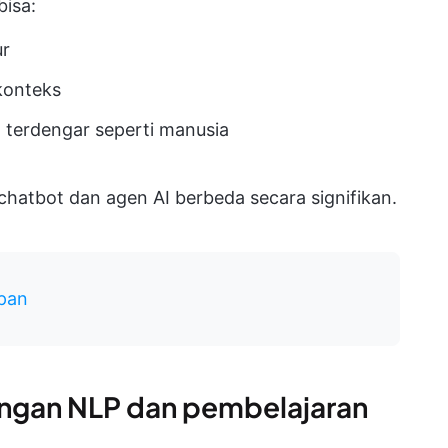
bisa:
ur
onteks
 terdengar seperti manusia
hatbot dan agen AI berbeda secara signifikan.
apan
engan NLP dan pembelajaran