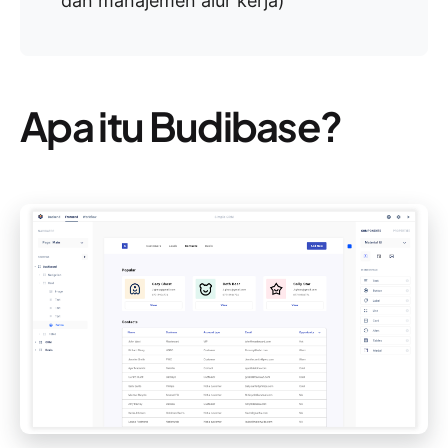
dan manajemen alur kerja)
Apa itu Budibase?