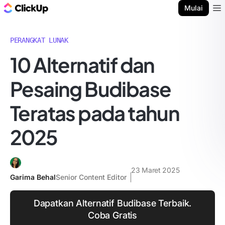
Blog ClickUp
Mulai
Ope
PERANGKAT LUNAK
10 Alternatif dan
Pesaing Budibase
Teratas pada tahun
2025
23 Maret 2025
Garima Behal
Senior Content Editor
Dapatkan Alternatif Budibase Terbaik.
Coba Gratis