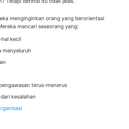
Tetapi definisi itu tidak jelas.
ka menginginkan orang yang berorientasi
. Mereka mencari seseorang yang:
al kecil
a menyeluruh
tan
u pengawasan terus-menerus
dari kesalahan
rganisasi