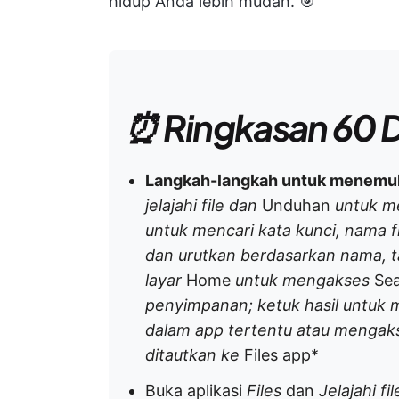
hidup Anda lebih mudah. 🎯
⏰ Ringkasan 60 D
Langkah-langkah untuk menemuka
jelajahi file dan
Unduhan
untuk m
untuk mencari kata kunci, nama fil
dan urutkan berdasarkan nama, 
layar
Home
untuk mengakses
Sea
penyimpanan; ketuk hasil untuk 
dalam app tertentu atau mengaks
ditautkan ke
Files app*
Buka aplikasi
Files
dan
Jelajahi fi