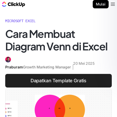
Blog ClickUp
Mulai
Ope
MICROSOFT EXCEL
Cara Membuat
Diagram Venn di Excel
20 Mei 2025
Praburam
Growth Marketing Manager
Dapatkan Template Gratis