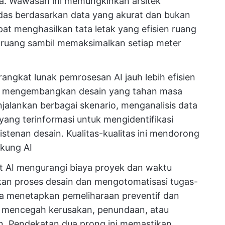
ola. Wawasan ini memungkinkan arsitek
das berdasarkan data yang akurat dan bukan
pat menghasilkan tata letak yang efisien ruang
 ruang sambil memaksimalkan setiap meter
rangkat lunak pemrosesan AI jauh lebih efisien
am mengembangkan desain yang tahan masa
jalankan berbagai skenario, menganalisis data
yang terinformasi untuk mengidentifikasi
istenan desain. Kualitas-kualitas ini mendorong
ukung AI
at AI mengurangi biaya proyek dan waktu
an proses desain dan mengotomatisasi tugas-
ka menetapkan pemeliharaan preventif dan
uk mencegah kerusakan, penundaan, atau
. Pendekatan dua prong ini memastikan