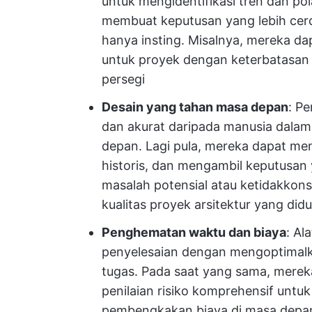
untuk mengidentifikasi tren dan p
membuat keputusan yang lebih cer
hanya insting. Misalnya, mereka da
untuk proyek dengan keterbatasan
persegi
Desain yang tahan masa depan
: Pe
dan akurat daripada manusia dal
depan. Lagi pula, mereka dapat men
historis, dan mengambil keputusan 
masalah potensial atau ketidakkons
kualitas proyek arsitektur yang did
Penghematan waktu dan biaya
: Al
penyelesaian dengan mengoptimalk
tugas. Pada saat yang sama, mere
penilaian risiko komprehensif unt
pembengkakan biaya di masa depan