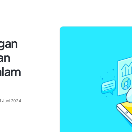
gan
an
alam
1 Juni 2024