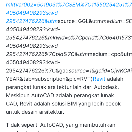
mktvar002=5019031%7CSEM%7C11550254291%7
405049408293:kwd-
295427476226&utm
source=GGL&utm
medium=S
405049408293:kwd-
295427476226&mkwid=s%7Cpcrid%7C66401573
405049408293:kwd-
295427476226%7Cpid%7C&utm
medium=cpc&ut
405049408293:kwd-
295427476226%7C&gad
source=1&gclid=CjwK
YEAR&tab=subscription&plc=RVT)
Revit
adalah
perangkat lunak arsitektur lain dari Autodesk.
Meskipun AutoCAD adalah perangkat lunak
CAD, Revit adalah solusi BIM yang lebih cocok
untuk desain arsitektur.
Tidak seperti AutoCAD, yang membutuhkan