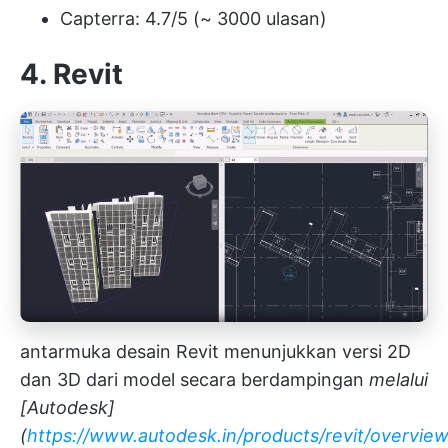
Capterra: 4.7/5 (~ 3000 ulasan)
4.
Revit
antarmuka desain Revit menunjukkan versi 2D
dan 3D dari model secara berdampingan
melalui
[Autodesk]
(
https://www.autodesk.in/products/revit/overvie