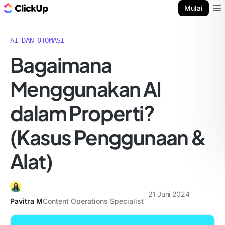
Blog ClickUp
Mulai
Ope
AI DAN OTOMASI
Bagaimana
Menggunakan AI
dalam Properti?
(Kasus Penggunaan &
Alat)
21 Juni 2024
Pavitra M
Content Operations Specialist