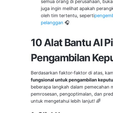
semua orang di perusahaan, buka
juga ingin melihat apakah perang
oleh tim tertentu, seperti
pengemb
pelanggan
🎧
10 Alat Bantu AI P
Pengambilan Kep
Berdasarkan faktor-faktor di atas, ka
fungsional untuk pengambilan keput
beberapa langkah dalam pemecahan ma
pemrosesan, pengoptimalan, dan predi
untuk mengetahui lebih lanjut! 🌈