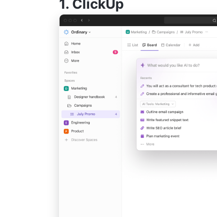
1.
ClickUp