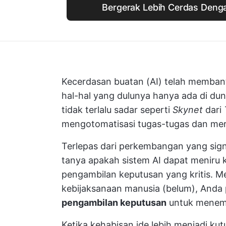
Bergerak Lebih Cerdas Denga
Kecerdasan buatan (AI) telah memba
hal-hal yang dulunya hanya ada di dun
tidak terlalu sadar seperti
Skynet
dari
mengotomatisasi tugas-tugas dan mer
Terlepas dari perkembangan yang sign
tanya apakah sistem AI dapat meniru
pengambilan keputusan yang kritis. M
kebijaksanaan manusia (belum), And
pengambilan keputusan
untuk menemuk
Ketika kehabisan ide lebih menjadi ku