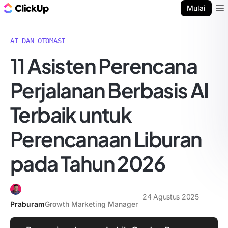
Blog ClickUp
Mulai
Ope
AI DAN OTOMASI
11 Asisten Perencana
Perjalanan Berbasis AI
Terbaik untuk
Perencanaan Liburan
pada Tahun 2026
24 Agustus 2025
Praburam
Growth Marketing Manager