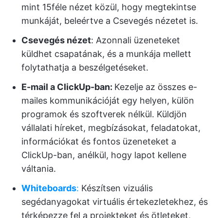
mint 15féle nézet közül, hogy megtekintse
munkáját, beleértve a Csevegés nézetet is.
Csevegés nézet
: Azonnali üzeneteket
küldhet csapatának, és a munkája mellett
folytathatja a beszélgetéseket.
E-mail a ClickUp-ban:
Kezelje az összes e-
mailes kommunikációját egy helyen, külön
programok és szoftverek nélkül. Küldjön
vállalati híreket, megbízásokat, feladatokat,
információkat és fontos üzeneteket a
ClickUp-ban, anélkül, hogy lapot kellene
váltania.
Whiteboards
:
Készítsen vizuális
segédanyagokat virtuális értekezletekhez, és
térképezze fel a projekteket és ötleteket,