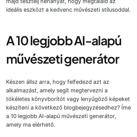
majd tesztelj néhányat, hogy megtaláld az
ideális eszközt a kedvenc művészeti stílusoddal.
A 10 legjobb AI-alapú
művészeti generátor
Készen állsz arra, hogy felfedezd azt az
alkalmazást, amely segít megtervezni a
tökéletes könyvborítót vagy lenyűgöző képeket
készíteni a következő blogbejegyzésedhez? Íme
a 10 legjobb AI-alapú művészeti generátor,
amely ma elérhető.