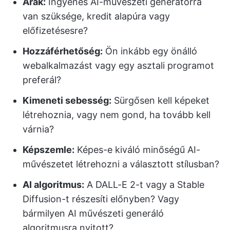
Árak:
Ingyenes AI-művészeti generátorra
van szüksége, kredit alapúra vagy
előfizetésesre?
Hozzáférhetőség:
Ön inkább egy önálló
webalkalmazást vagy egy asztali programot
preferál?
Kimeneti sebesség:
Sürgősen kell képeket
létrehoznia, vagy nem gond, ha tovább kell
várnia?
Képszemle:
Képes-e kiváló minőségű AI-
művészetet létrehozni a választott stílusban?
AI algoritmus:
A DALL-E 2-t vagy a Stable
Diffusion-t részesíti előnyben? Vagy
bármilyen AI művészeti generáló
algoritmusra nyitott?