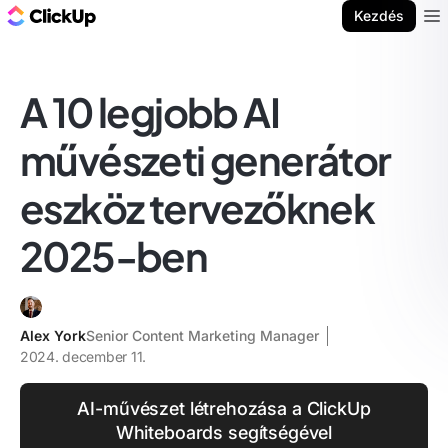
ClickUp blog
Kezdés
Ope
A 10 legjobb AI
művészeti generátor
eszköz tervezőknek
2025-ben
Alex York
Senior Content Marketing Manager
2024. december 11.
AI-művészet létrehozása a ClickUp
Whiteboards segítségével