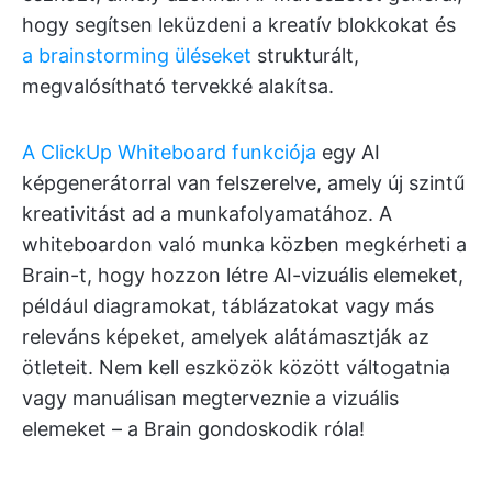
hogy segítsen leküzdeni a kreatív blokkokat és
a brainstorming üléseket
strukturált,
megvalósítható tervekké alakítsa.
A ClickUp Whiteboard funkciója
egy AI
képgenerátorral van felszerelve, amely új szintű
kreativitást ad a munkafolyamatához. A
whiteboardon való munka közben megkérheti a
Brain-t, hogy hozzon létre AI-vizuális elemeket,
például diagramokat, táblázatokat vagy más
releváns képeket, amelyek alátámasztják az
ötleteit. Nem kell eszközök között váltogatnia
vagy manuálisan megterveznie a vizuális
elemeket – a Brain gondoskodik róla!