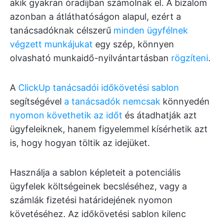
akik gyakran óradíjban számolnak el. A bizalom
azonban a átláthatóságon alapul, ezért a
tanácsadóknak célszerű
minden ügyfélnek
végzett munkájukat
egy szép, könnyen
olvasható munkaidő-nyilvántartásban
rögzíteni
.
A
ClickUp tanácsadói időkövetési sablon
segítségével
a tanácsadók nemcsak
könnyedén
nyomon követhetik az időt
és átadhatják azt
ügyfeleiknek, hanem figyelemmel kísérhetik azt
is, hogy hogyan töltik az idejüket.
Használja a sablon képleteit a potenciális
ügyfelek költségeinek becsléséhez, vagy a
számlák fizetési határidejének nyomon
követéséhez. Az időkövetési sablon kilenc