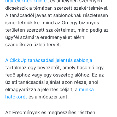
ügyfeleknek küld el
, és amelyben szerényen
dicsekszik a témában szerzett szakértelmével.
A tanácsadói javaslat sablonoknak részletesen
ismertetniük kell mind az Ön egy bizonyos
területen szerzett szakértelmét, mind pedig az
ügyfél számára eredményeket elérni
szándékozó üzleti tervét.
A ClickUp tanácsadási jelentés sablonja
tartalmaz egy bevezetőt, amely hasonló egy
fedőlaphoz vagy egy összefoglalóhoz. Ez az
üzleti tanácsadási ajánlat azon része, ahol
elmagyarázza a jelentés céljait, a
munka
hatókörét
és a módszertant.
Az Eredmények és megbeszélés részben