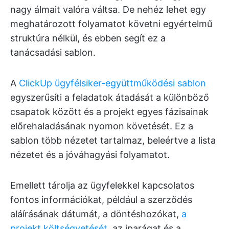
nagy álmait valóra váltsa. De nehéz lehet egy
meghatározott folyamatot követni egyértelmű
struktúra nélkül, és ebben segít ez a
tanácsadási sablon.
A
ClickUp ügyfélsiker-együttműködési sablon
egyszerűsíti a feladatok átadását a különböző
csapatok között és a projekt egyes fázisainak
előrehaladásának nyomon követését. Ez a
sablon több nézetet tartalmaz, beleértve a lista
nézetet és a jóváhagyási folyamatot.
Emellett tárolja az ügyfelekkel kapcsolatos
fontos információkat, például a szerződés
aláírásának dátumát, a döntéshozókat,
a
projekt költségvetését
, az iparágat és a