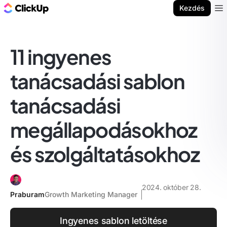
ClickUp blog
Kezdés
Ope
11 ingyenes
tanácsadási sablon
tanácsadási
megállapodásokhoz
és szolgáltatásokhoz
2024. október 28.
Praburam
Growth Marketing Manager
Ingyenes sablon letöltése