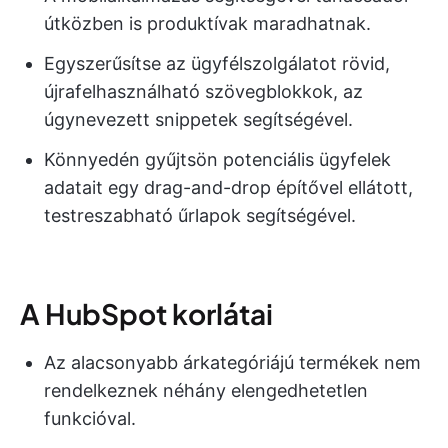
útközben is produktívak maradhatnak.
Egyszerűsítse az ügyfélszolgálatot rövid,
újrafelhasználható szövegblokkok, az
úgynevezett snippetek segítségével.
Könnyedén gyűjtsön potenciális ügyfelek
adatait egy drag-and-drop építővel ellátott,
testreszabható űrlapok segítségével.
A HubSpot korlátai
Az alacsonyabb árkategóriájú termékek nem
rendelkeznek néhány elengedhetetlen
funkcióval.