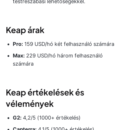
testreszabási lehetőségekkel.
Keap árak
Pro:
159 USD/hó két felhasználó számára
Max:
229 USD/hó három felhasználó
számára
Keap értékelések és
vélemények
G2:
4,2/5 (1000+ értékelés)
Capterra:
4,1/5 (1000+ értékelés)