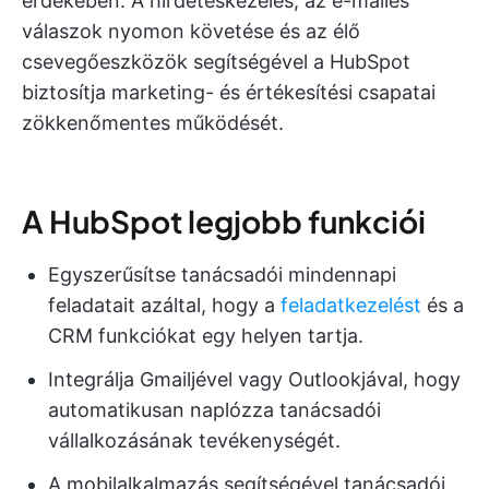
érdekében. A hirdetéskezelés, az e-mailes
válaszok nyomon követése és az élő
csevegőeszközök segítségével a HubSpot
biztosítja marketing- és értékesítési csapatai
zökkenőmentes működését.
A HubSpot legjobb funkciói
Egyszerűsítse tanácsadói mindennapi
feladatait azáltal, hogy a
feladatkezelést
és a
CRM funkciókat egy helyen tartja.
Integrálja Gmailjével vagy Outlookjával, hogy
automatikusan naplózza tanácsadói
vállalkozásának tevékenységét.
A mobilalkalmazás segítségével tanácsadói