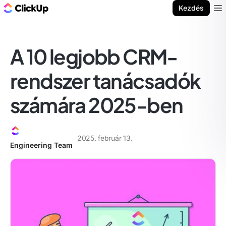
ClickUp blog
Kezdés
Ope
A 10 legjobb CRM-
rendszer tanácsadók
számára 2025-ben
2025. február 13.
Engineering Team