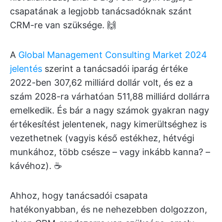
csapatának a legjobb tanácsadóknak szánt
CRM-re van szüksége. 🙌
A
Global Management Consulting Market 2024
jelentés
szerint a tanácsadói iparág értéke
2022-ben 307,62 milliárd dollár volt, és ez a
szám 2028-ra várhatóan 511,88 milliárd dollárra
emelkedik. És bár a nagy számok gyakran nagy
értékesítést jelentenek, nagy kimerültséghez is
vezethetnek (vagyis késő estékhez, hétvégi
munkához, több csésze – vagy inkább kanna? –
kávéhoz). ☕
Ahhoz, hogy tanácsadói csapata
hatékonyabban, és ne nehezebben dolgozzon,