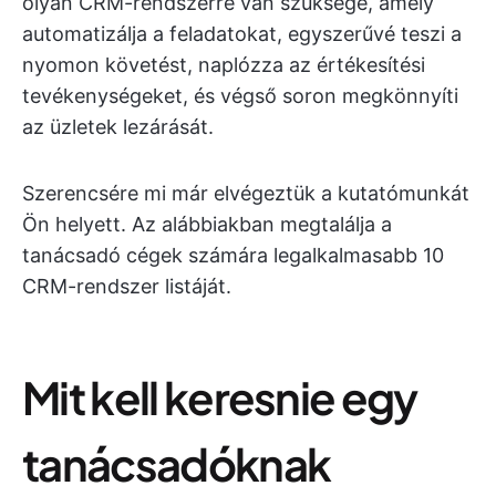
olyan CRM-rendszerre van szüksége, amely
automatizálja a feladatokat, egyszerűvé teszi a
nyomon követést, naplózza az értékesítési
tevékenységeket, és végső soron megkönnyíti
az üzletek lezárását.
Szerencsére mi már elvégeztük a kutatómunkát
Ön helyett. Az alábbiakban megtalálja a
tanácsadó cégek számára legalkalmasabb 10
CRM-rendszer listáját.
Mit kell keresnie egy
tanácsadóknak