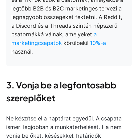
legtöbb B2B és B2C marketinges tervezi a
legnagyobb összegeket fektetni. A Reddit,
a Discord és a Threads szintén népszerű
csatornákká válnak, amelyeket
a
marketingcsapatok
körülbelül
10%-a
használ.
3. Vonja be a legfontosabb
szereplőket
Ne készítse el a naptárat egyedül. A csapata
ismeri legjobban a munkaterhelését. Ha nem
vonja be őket, késésekkel, határidők