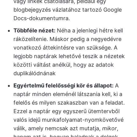
vagy linkek csatolására, például egy
blogbejegyzés vázlatához tartozó Google
Docs-dokumentumra.
Többféle nézet:
Néha a jelenlegi hétre kell
ráközelítenie. Máskor pedig a negyedévre
vonatkozó áttekintésre van szüksége. A
legjobb naptárak lehetővé teszik a nézetek
közötti váltást anélkül, hogy az adatok
duplikálódnának
Egyértelmű felelősségi kör és állapot:
A
naptár minden eleménél látszania kell, ki a
felelős és milyen szakaszban van a feladat.
Ezzel a naptár egy egyszerű ütemtervből
valós idejű munkafolyamat-nyomkövetővé
válik, amely nemcsak azt mutatja,
mikor
,
hanem azt is,
hogyan
haladnak a dolgok