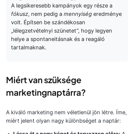
A legsikeresebb kampányok egy része a
fókusz
, nem pedig a
mennyiség
eredménye
volt. Építsen be szándékosan
„lélegzetvételnyi szünetet”, hogy legyen
helye a spontaneitásnak és a reagáló
tartalmaknak.
Miért van szüksége
marketingnaptárra?
A kiváló marketing nem véletlenül jön létre. Íme,
miért jelent olyan nagy különbséget a naptár:
Lássa át a nagy képet és tervezzen előre:
A