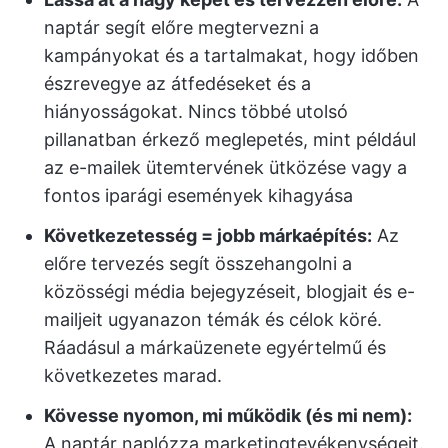
naptár segít előre megtervezni a
kampányokat és a tartalmakat, hogy időben
észrevegye az átfedéseket és a
hiányosságokat. Nincs többé utolsó
pillanatban érkező meglepetés, mint például
az e-mailek ütemtervének ütközése vagy a
fontos iparági események kihagyása
Következetesség = jobb márkaépítés:
Az
előre tervezés segít összehangolni a
közösségi média bejegyzéseit, blogjait és e-
mailjeit ugyanazon témák és célok köré.
Ráadásul a márkaüzenete egyértelmű és
következetes marad.
Kövesse nyomon, mi működik (és mi nem):
A naptár naplózza marketingtevékenységeit.