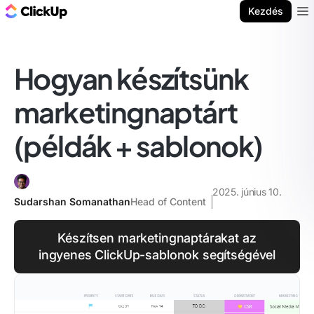
ClickUp blog
Kezdés
Ope
Hogyan készítsünk
marketingnaptárt
(példák + sablonok)
2025. június 10.
Sudarshan Somanathan
Head of Content
Készítsen marketingnaptárakat az
ingyenes ClickUp-sablonok segítségével