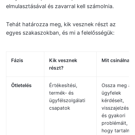
elmulasztásával és zavarral kell számolnia.
Tehát határozza meg, kik vesznek részt az
egyes szakaszokban, és mi a felelősségük:
Fázis
Kik vesznek
Mit csinálnak?
részt?
Ötletelés
Értékesítési,
Ossza meg az
termék- és
ügyfelek
ügyfélszolgálati
kérdéseit,
csapatok
visszajelzéseit
és gyakori
problémáit,
hogy tartalmi