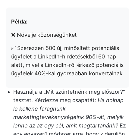
Példa:
❌ Növelje közönségünket
✅ Szerezzen 500 új, minősített potenciális
ügyfelet a LinkedIn-hirdetésekből 60 nap
alatt, mivel a LinkedIn-ről érkező potenciális
ügyfelek 40%-kal gyorsabban konvertálnak
Használja a „Mit szüntetnénk meg először?”
tesztet. Kérdezze meg csapatát:
Ha holnap
le kellene faragnunk
marketingtevékenységeink 90%-át, melyik
lenne az az egy cél, amit megtartanánk?
Ez
egy egyszerű módszer arra, hogy kiderüljön,