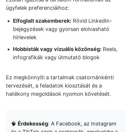
ügyfelek preferenciáihoz:
Elfoglalt szakemberek:
Rövid LinkedIn-
bejegyzések vagy gyorsan elolvasható
hírlevelek
Hobbisták vagy vizuális közönség:
Reels,
infografikák vagy útmutató blogok
Ez megkönnyíti a tartalmak csatornánkénti
tervezését, a feladatok kiosztását és a
hatékony megoldások nyomon követését.
🧠
Érdekesség
: A Facebook, az Instagram
és a TikTok azok a csatornák, amelyekbe a