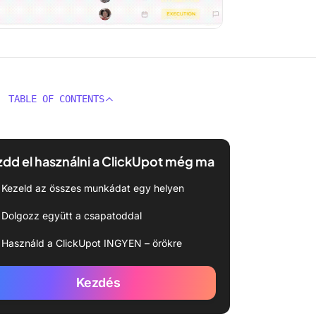
TABLE OF CONTENTS
dd el használni a ClickUpot még ma
Kezeld az összes munkádat egy helyen
Dolgozz együtt a csapatoddal
Használd a ClickUpot INGYEN – örökre
Kezdés