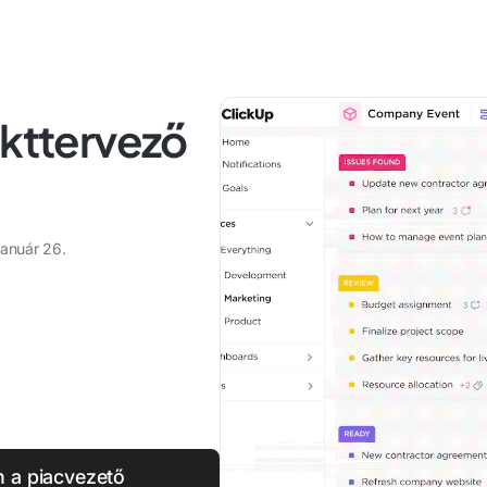
ekttervező
január 26.
n a piacvezető