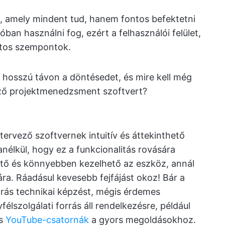
i, amely mindent tud, hanem fontos befektetni
ban használni fog, ezért a felhasználói felület,
ntos szempontok.
 hosszú távon a döntésedet, és mire kell még
kező projektmenedzsment szoftvert?
tervező szoftvernek intuitív és áttekinthető
, anélkül, hogy ez a funkcionalitás rovására
ő és könnyebben kezelhető az eszköz, annál
a. Ráadásul kevesebb fejfájást okoz! Bár a
órás technikai képzést, mégis érdemes
lszolgálati forrás áll rendelkezésre, például
és
YouTube-csatornák
a gyors megoldásokhoz.