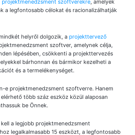
ó
projektmenedzsment szoftverekre
, amelyek
k a legfontosabb célokat és racionalizálhatják
 mindkét helyről dolgozik, a
projekttervező
rojektmenedzsment szoftver, amelynek célja,
den lépésében, csökkenti a projekttervezés
elyekkel bárhonnan és bármikor kezelheti a
kációt és a termelékenységet.
an-e projektmenedzsment szoftverre. Hanem
 elérhető több száz eszköz közül alaposan
athassuk be Önnek.
 kell a legjobb projektmenedzsment
sához legalkalmasabb 15 eszközt, a legfontosabb