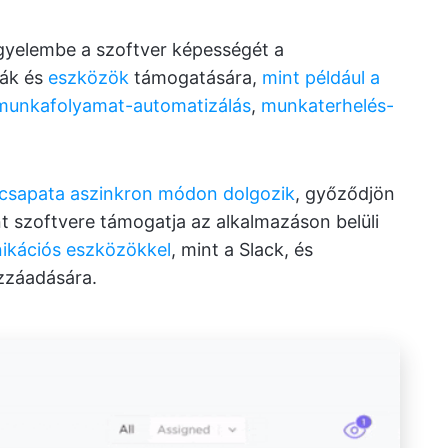
igyelembe a szoftver képességét a
iák és
eszközök
támogatására,
mint például a
munkafolyamat-automatizálás
,
munkaterhelés-
csapata aszinkron módon dolgozik
, győződjön
 szoftvere támogatja az alkalmazáson belüli
ikációs eszközökkel
, mint a Slack, és
zzáadására.