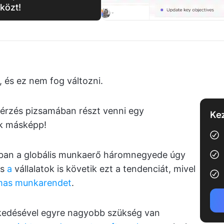
közt!
és ez nem fog változni.
érzés pizsamában részt venni egy
Kez
nk másképp!
ában a globális munkaerő háromnegyede úgy
és
a
vállalatok is követik ezt a tendenciát, mivel
lmas munkarendet
.
kedésével egyre nagyobb szükség van