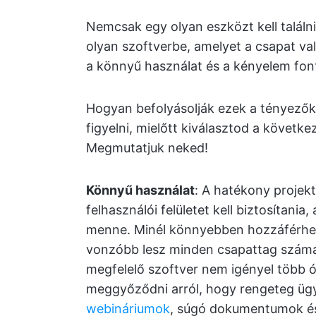
Nemcsak egy olyan eszközt kell találn
olyan szoftverbe, amelyet a csapat való
a könnyű használat és a kényelem fo
Hogyan befolyásolják ezek a tényezők
figyelni, mielőtt kiválasztod a követ
Megmutatjuk neked!
Könnyű használat
: A hatékony projekt
felhasználói felületet kell biztosítania
menne. Minél könnyebben hozzáférhet
vonzóbb lesz minden csapattag számár
megfelelő szoftver nem igényel több 
meggyőződni arról, hogy rengeteg ügyfé
webináriumok
, súgó dokumentumok 