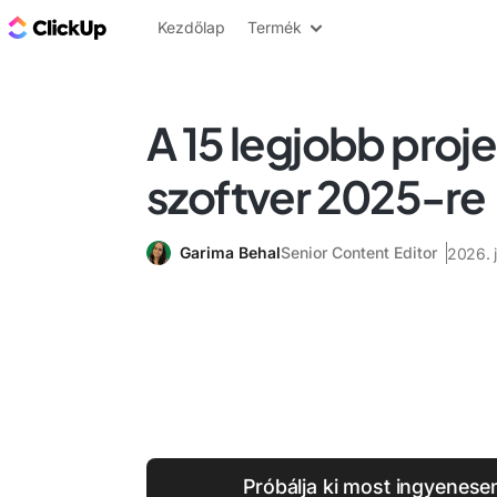
ClickUp blog
Kezdőlap
Termék
A 15 legjobb proj
szoftver 2025-re
Garima Behal
Senior Content Editor
2026. 
Próbálja ki most ingyenese