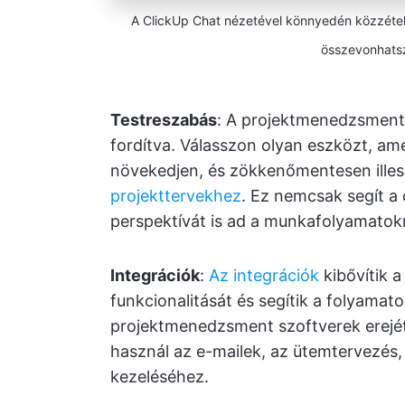
A ClickUp Chat nézetével könnyedén közzétehe
összevonhatsz
Testreszabás
: A projektmenedzsment
fordítva. Válasszon olyan eszközt, am
növekedjen, és zökkenőmentesen illes
projekttervekhez
. Ez nemcsak segít a
perspektívát is ad a munkafolyamatok
Integrációk
:
Az integrációk
kibővítik 
funkcionalitását és segítik a folyamat
projektmenedzsment szoftverek erejét
használ az e-mailek, az ütemtervezés
kezeléséhez.