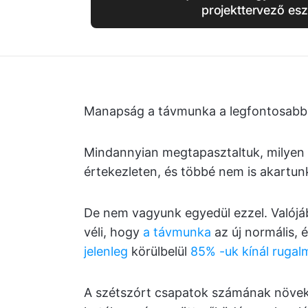
projekttervező esz
Manapság a távmunka a legfontosabb, 
Mindannyian megtapasztaltuk, milyen 
értekezleten, és többé nem is akartu
De nem vagyunk egyedül ezzel. Valój
véli, hogy
a távmunka
az új normális, 
jelenleg
körülbelül
85% -uk kínál ruga
A szétszórt csapatok számának növe