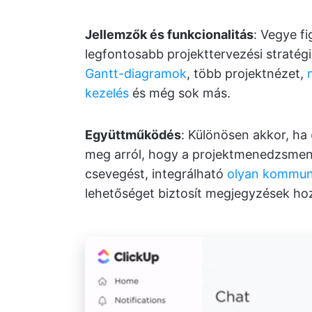
Jellemzők és funkcionalitás
: Vegye f
legfontosabb projekttervezési stratég
Gantt-diagramok
, több projektnézet,
kezelés
és még sok más.
Együttműködés
: Különösen akkor, ha
meg arról, hogy a projektmenedzsment
csevegést, integrálható
olyan kommun
lehetőséget biztosít megjegyzések ho