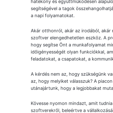
hatékony és együttműködésen alapul
segítségével a tagok összehangolhatjá
a napi folyamatokat.
Akár otthonról, akár az irodából, akár
szoftver elengedhetetlen eszköz. A p
hogy segítse Önt a munkafolyamat min
időigényességét olyan funkciókkal, am
feladatokat, a csapatokat, a kommuni
A kérdés nem az, hogy szükségünk v
az, hogy melyiket válasszuk? A piacon
utánajártunk, hogy a legjobbakat mut
Kövesse nyomon mindazt, amit tudnia
szoftverekről, beleértve a vállalkozá