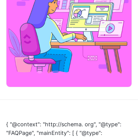
{ "@context": "http://schema. org", "@type":
"FAQPage", "mainEntity": [ { "@type":