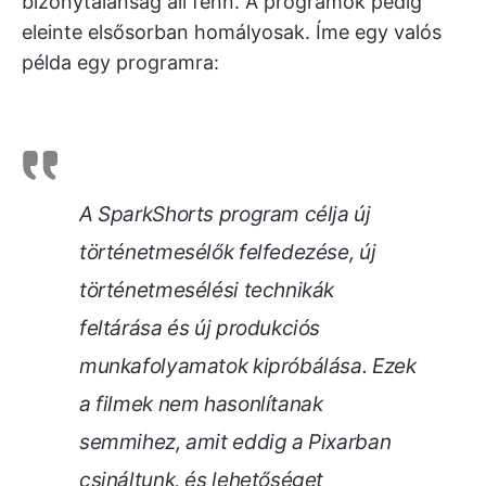
bizonytalanság áll fenn. A programok pedig
eleinte elsősorban homályosak. Íme egy valós
példa egy programra:
A SparkShorts program célja új
történetmesélők felfedezése, új
történetmesélési technikák
feltárása és új produkciós
munkafolyamatok kipróbálása. Ezek
a filmek nem hasonlítanak
semmihez, amit eddig a Pixarban
csináltunk, és lehetőséget