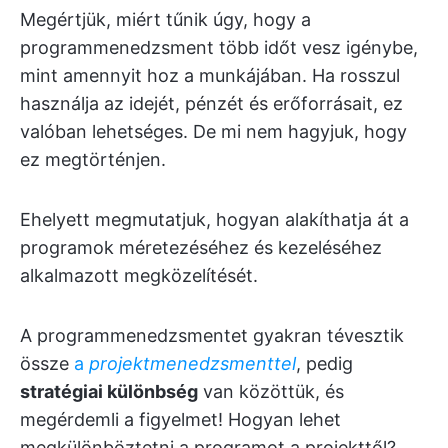
Megértjük, miért tűnik úgy, hogy a
programmenedzsment több időt vesz igénybe,
mint amennyit hoz a munkájában. Ha rosszul
használja az idejét, pénzét és erőforrásait, ez
valóban lehetséges. De mi nem hagyjuk, hogy
ez megtörténjen.
Ehelyett megmutatjuk, hogyan alakíthatja át a
programok méretezéséhez és kezeléséhez
alkalmazott megközelítését.
A programmenedzsmentet gyakran tévesztik
össze
a
projektmenedzsmenttel
, pedig
stratégiai különbség
van közöttük, és
megérdemli a figyelmet! Hogyan lehet
megkülönböztetni a programot a projekttől?