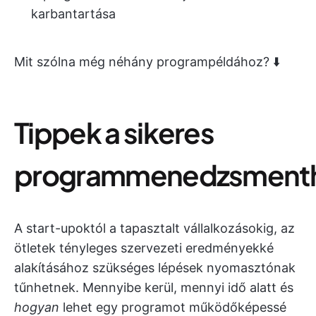
karbantartása
Mit szólna még néhány programpéldához? ⬇️
Tippek a sikeres
programmenedzsment
A start-upoktól a tapasztalt vállalkozásokig, az
ötletek tényleges szervezeti eredményekké
alakításához szükséges lépések nyomasztónak
tűnhetnek. Mennyibe kerül, mennyi idő alatt és
hogyan
lehet egy programot működőképessé