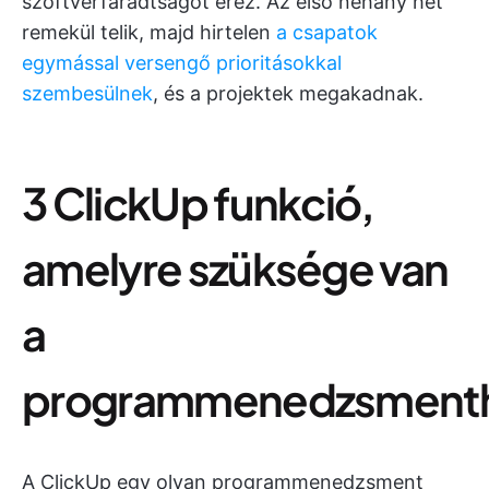
szoftverfáradtságot érez. Az első néhány hét
remekül telik, majd hirtelen
a csapatok
egymással versengő prioritásokkal
szembesülnek
, és a projektek megakadnak.
3 ClickUp funkció,
amelyre szüksége van
a
programmenedzsment
A ClickUp egy olyan programmenedzsment