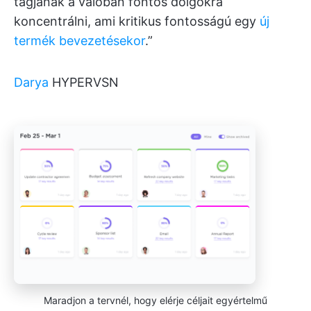
tagjának a valóban fontos dolgokra
koncentrálni, ami kritikus fontosságú egy
új
termék bevezetésekor
.”
Darya
HYPERVSN
Maradjon a tervnél, hogy elérje céljait egyértelmű