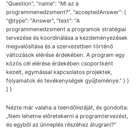
"Question", "name": "Mi az a
programmenedzsment?", "acceptedAnswer": {
"@type": "Answer", "text": "A
programmenedzsment a programok stratégiai
tervezése és koordinálása a kezdeményezések
megvalósítása és a szervezetben történő
változások elérése érdekében. A program egy
közös cél elérése érdekében csoportként
kezelt, egymással kapcsolatos projektek,
folyamatok és tevékenységek gyűjteménye." } }
] }
Nézte már valaha a teendőlistáját, és gondolta:
„Nem lehetne előretekerni a programtervezést,
és egyből az ünneplés részéhez átugrani?”