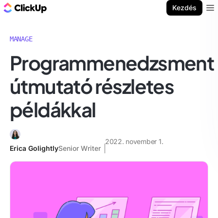
ClickUp blog
Kezdés
Ope
MANAGE
Programmenedzsment
útmutató részletes
példákkal
2022. november 1.
Erica Golightly
Senior Writer