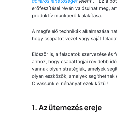
dolláros lehetőséget
jelent
.
” Ez a po
erőfeszítései révén valósulhat meg, am
produktív munkaerő kialakítása.
A megfelelő technikák alkalmazása hat
hogy csapatot vezet vagy saját feladata
Először is, a feladatok szervezése és 
ahhoz, hogy csapattagjai rövidebb idő 
vannak olyan stratégiák, amelyek segí
olyan eszközök, amelyek segíthetnek 
Olvassunk el néhányat ezek közül!
1. Az ütemezés ereje