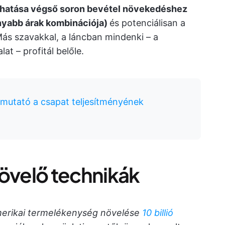
hatása végső soron bevétel növekedéshez
nyabb árak kombinációja)
és potenciálisan a
ás szavakkal, a láncban mindenki – a
at – profitál belőle.
 mutató a csapat teljesítményének
velő technikák
merikai termelékenység növelése
10 billió