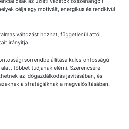
tenciál csak az üzleti vezetők összehangolt
elyek célja egy motivált, energikus és rendkívül
almas változást hozhat, függetlenül attól,
it irányítja.
fontossági sorrendbe állítása kulcsfontosságú
alatt többet tudjanak elérni. Szerencsére
thetnek az időgazdálkodás javításában, és
ezeknek a stratégiáknak a megvalósításában.