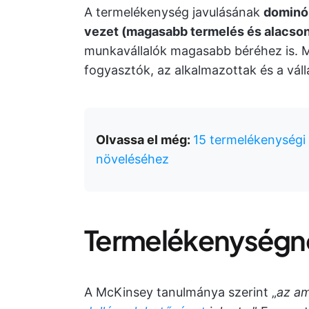
A termelékenység javulásának
dominó
vezet (magasabb termelés és alacso
munkavállalók magasabb béréhez is. M
fogyasztók, az alkalmazottak és a vállal
Olvassa el még:
15 termelékenységi
növeléséhez
Termelékenységnö
A McKinsey tanulmánya szerint „
az a