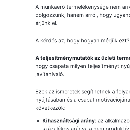
A munkaerő termelékenysége nem arr
dolgozzunk, hanem arról, hogy ugyano
érjünk el.
A kérdés az, hogy hogyan mérjük ezt?
A teljesítménymutatók az üzleti term
hogy csapata milyen teljesítményt nyúj
javítanivaló.
Ezek az ismeretek segíthetnek a foly
nyújtásában és a csapat motivációján
következők:
Kihasználtsági arány
: az alkalmazo
százalékos aránya a nem produktív