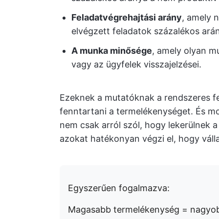
Feladatvégrehajtási arány
, amely 
elvégzett feladatok százalékos ará
A munka minősége
, amely olyan m
vagy az ügyfelek visszajelzései.
Ezeknek a mutatóknak a rendszeres felü
fenntartani a termelékenységet. És mo
nem csak arról szól, hogy lekerülnek a 
azokat hatékonyan végzi el, hogy váll
Egyszerűen fogalmazva:
Magasabb termelékenység = nagyob