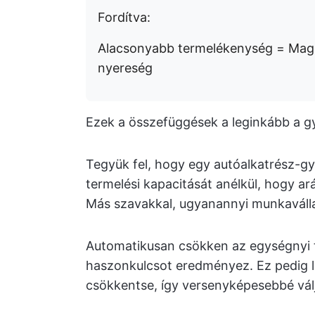
Fordítva:
Alacsonyabb termelékenység = Mag
nyereség
Ezek a összefüggések a leginkább a g
Tegyük fel, hogy egy autóalkatrész-g
termelési kapacitását anélkül, hogy 
Más szavakkal, ugyanannyi munkavállaló
Automatikusan csökken az egységnyi 
haszonkulcsot eredményez. Ez pedig le
csökkentse, így versenyképesebbé vál