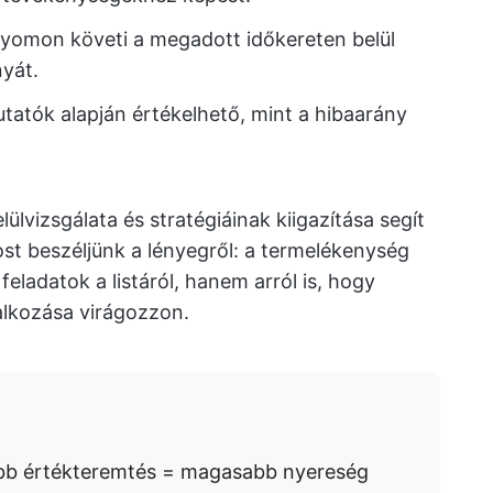
nyomon követi a megadott időkereten belül
nyát.
utatók alapján értékelhető, mint a hibaarány
lvizsgálata és stratégiáinak kiigazítása segít
st beszéljünk a lényegről: a termelékenység
feladatok a listáról, hanem arról is, hogy
alkozása virágozzon.
b értékteremtés = magasabb nyereség