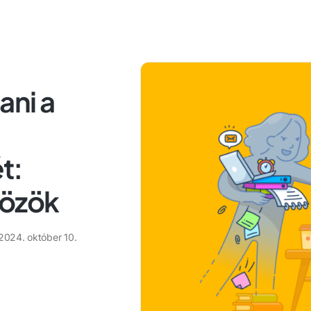
ani a
t:
közök
2024. október 10.