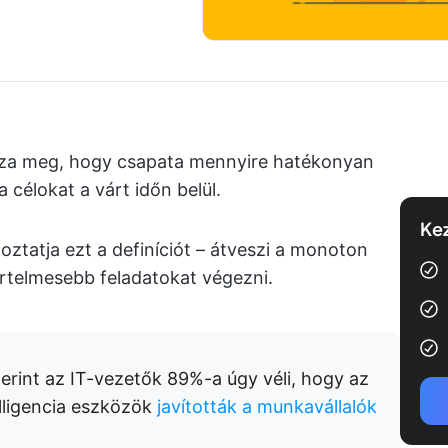
za meg, hogy csapata mennyire hatékonyan
a célokat a várt időn belül.
Kez
ztatja ezt a definíciót – átveszi a monoton
rtelmesebb feladatokat végezni.
erint az IT-vezetők 89%-a úgy véli, hogy az
lligencia eszközök
javították a munkavállalók