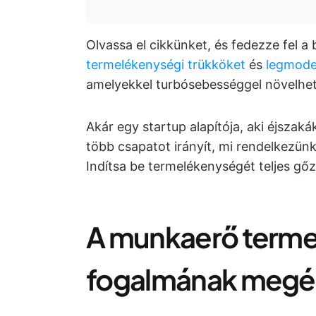
Olvassa el cikkünket, és fedezze fel a
termelékenységi trükköket
és
legmode
amelyekkel turbósebességgel növelhet
Akár egy startup alapítója, aki éjszakák
több csapatot irányít, mi rendelkezün
Indítsa be termelékenységét teljes gőz
A munkaerő term
fogalmának megé