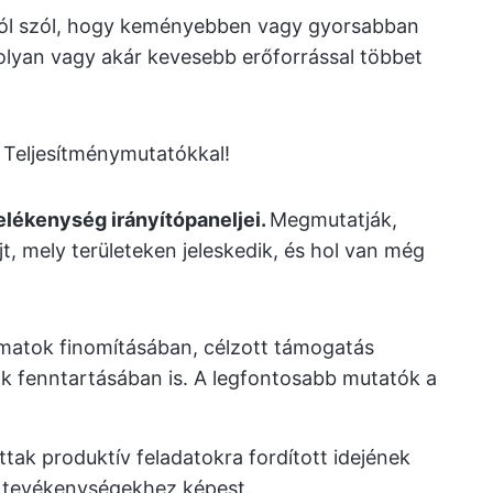
ól szól, hogy keményebben vagy gyorsabban
lyan vagy akár kevesebb erőforrással többet
 Teljesítménymutatókkal!
elékenység irányítópaneljei.
Megmutatják,
t, mely területeken jeleskedik, és hol van még
amatok finomításában, célzott támogatás
ak fenntartásában is. A legfontosabb mutatók a
ttak produktív feladatokra fordított idejének
 tevékenységekhez képest.