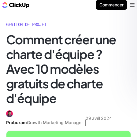
ClickUp Blog
Commencer
Ope
GESTION DE PROJET
Comment créer une
charte d'équipe ?
Avec 10 modèles
gratuits de charte
d'équipe
29 avril 2024
Praburam
Growth Marketing Manager