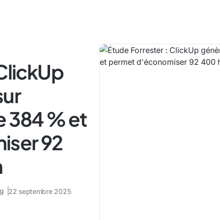
 ClickUp
sur
e 384 % et
iser 92
n
ng
22 septembre 2025