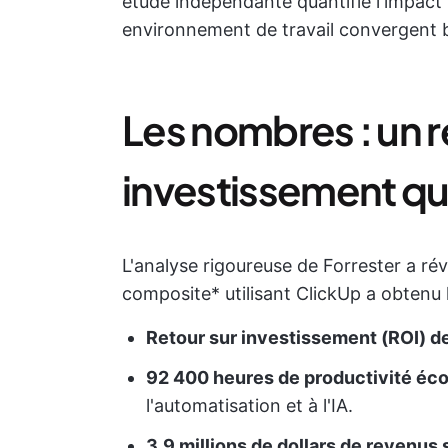
étude indépendante quantifie l'impact r
environnement de travail convergent ba
Les nombres : un r
investissement qu
L'analyse rigoureuse de Forrester a rév
composite* utilisant ClickUp a obtenu l
Retour sur investissement (ROI) d
92 400 heures de productivité é
l'automatisation et à l'IA.
3,9 millions de dollars de revenus