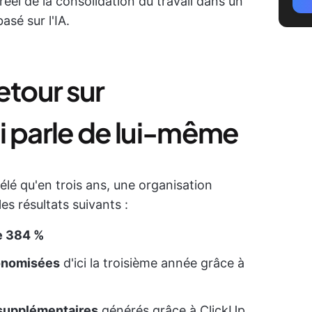
éel de la consolidation du travail dans un
sé sur l'IA.
etour sur
i parle de lui-même
élé qu'en trois ans, une organisation
es résultats suivants :
e 384 %
conomisées
d'ici la troisième année grâce à
 supplémentaires
générés grâce à ClickUp