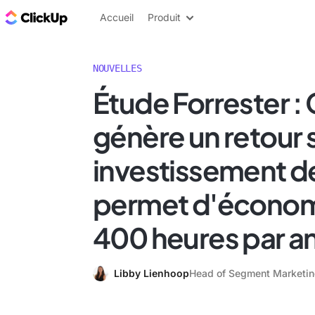
ClickUp Blog
Accueil
Produit
NOUVELLES
Étude Forrester :
génère un retour 
investissement d
permet d'économ
400 heures par a
Libby Lienhoop
Head of Segment Marketi