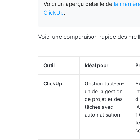
Voici un aperçu détaillé de
la manièr
ClickUp
.
Voici une comparaison rapide des meill
Outil
Idéal pour
P
ClickUp
Gestion tout-en-
A
un de la gestion
i
de projet et des
d
tâches avec
IA
automatisation
1 
te
co