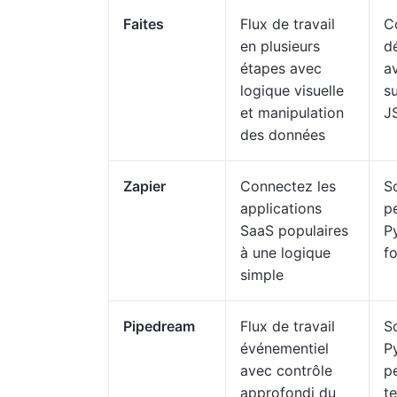
Faites
Flux de travail
Co
en plusieurs
dé
étapes avec
a
logique visuelle
su
et manipulation
J
des données
Zapier
Connectez les
S
applications
p
SaaS populaires
P
à une logique
f
simple
Pipedream
Flux de travail
Sc
événementiel
Py
avec contrôle
pe
approfondi du
te