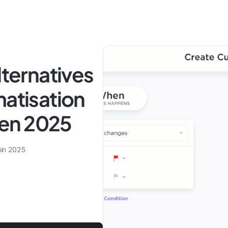
lternatives
matisation
l en 2025
uin 2025