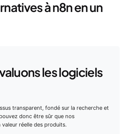
ernatives à n8n en un
luons les logiciels
essus transparent, fondé sur la recherche et
 pouvez donc être sûr que nos
aleur réelle des produits.