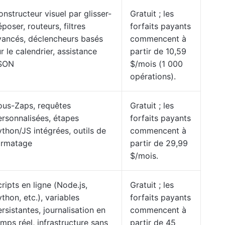
nstructeur visuel par glisser-
Gratuit ; les
poser, routeurs, filtres
forfaits payants
vancés, déclencheurs basés
commencent à
r le calendrier, assistance
partir de 10,59
SON
$/mois (1 000
opérations).
ous-Zaps, requêtes
Gratuit ; les
ersonnalisées, étapes
forfaits payants
ython/JS intégrées, outils de
commencent à
ormatage
partir de 29,99
$/mois.
ripts en ligne (Node.js,
Gratuit ; les
thon, etc.), variables
forfaits payants
rsistantes, journalisation en
commencent à
mps réel, infrastructure sans
partir de 45