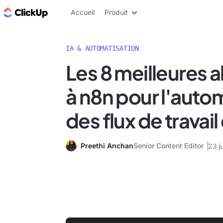
ClickUp Blog
Accueil
Produit
IA & AUTOMATISATION
Les 8 meilleures a
à n8n pour l'auto
des flux de travai
Preethi Anchan
Senior Content Editor
23 j