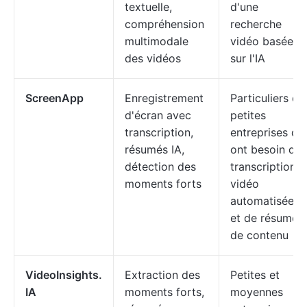
textuelle,
d'une
compréhension
recherche
multimodale
vidéo basée
des vidéos
sur l'IA
ScreenApp
Enregistrement
Particuliers et
d'écran avec
petites
transcription,
entreprises qui
résumés IA,
ont besoin de
détection des
transcriptions
moments forts
vidéo
automatisées
et de résumés
de contenu
VideoInsights.
Extraction des
Petites et
IA
moments forts,
moyennes