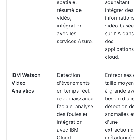
spatiale,
souhaitant
résumé de
intégrer des
vidéo,
informations
intégration
vidéo basées
avec les
sur l'IA dans
services Azure.
des
applications
cloud.
IBM Watson
Détection
Entreprises de
Video
d'évènements
taille moyenne
Analytics
en temps réel,
à grande ayan
reconnaissance
besoin d'une
faciale, analyse
détection des
des foules et
anomalies et
intégration
d'une
avec IBM
extraction des
Cloud.
métadonnées