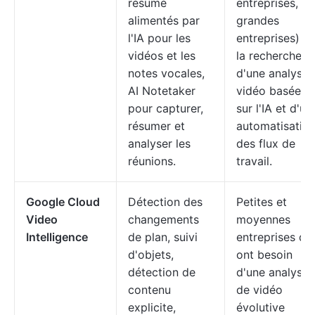
résumé
entreprises,
alimentés par
grandes
l'IA pour les
entreprises) à
vidéos et les
la recherche
notes vocales,
d'une analyse
AI Notetaker
vidéo basée
pour capturer,
sur l'IA et d'un
résumer et
automatisatio
analyser les
des flux de
réunions.
travail.
Google Cloud
Détection des
Petites et
Video
changements
moyennes
Intelligence
de plan, suivi
entreprises qui
d'objets,
ont besoin
détection de
d'une analyse
contenu
de vidéo
explicite,
évolutive