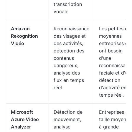
transcription
vocale
Amazon
Reconnaissance
Les petites et
Rekognition
des visages et
moyennes
Vidéo
des activités,
entreprises qui
détection des
ont besoin
contenus
d'une
dangereux,
reconnaissanc
analyse des
faciale et d'un
flux en temps
détection
réel
d'activité en
temps réel.
Microsoft
Détection de
Entreprises de
Azure Video
mouvement,
taille moyenne
Analyzer
analyse
à grande