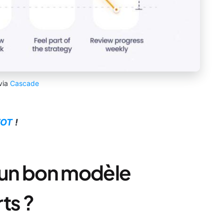
via
Cascade
WOT
!
t un bon modèle
ts ?