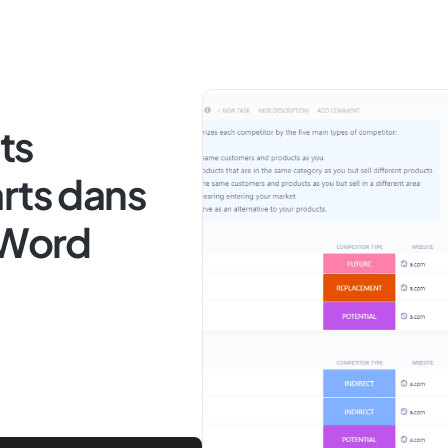
ts
rts dans
 Word