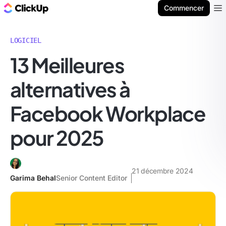
ClickUp Blog
Commencer
Ope
LOGICIEL
13 Meilleures
alternatives à
Facebook Workplace
pour 2025
21 décembre 2024
Garima Behal
Senior Content Editor