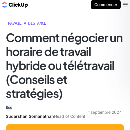
ClickUp Blog
Commencer
Ope
TRAVAIL À DISTANCE
Comment négocier un
horaire de travail
hybride ou télétravail
(Conseils et
stratégies)
1 septembre 2024
Sudarshan Somanathan
Head of Content