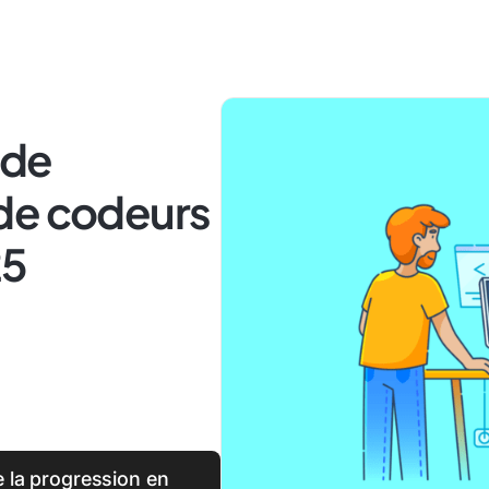
 de
de codeurs
25
e la progression en