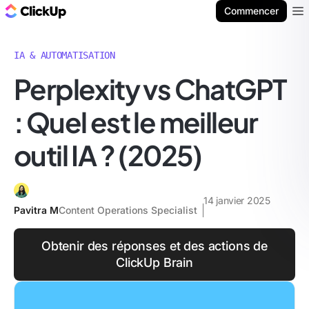
ClickUp Blog
Commencer
Ope
IA & AUTOMATISATION
Perplexity vs ChatGPT
: Quel est le meilleur
outil IA ? (2025)
14 janvier 2025
Pavitra M
Content Operations Specialist
Obtenir des réponses et des actions de
ClickUp Brain