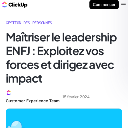
ClickUp Blog
Commencer
Ope
GESTION DES PERSONNES
Maîtriser le leadership
ENFJ : Exploitez vos
forces et dirigez avec
impact
15 février 2024
Customer Experience Team