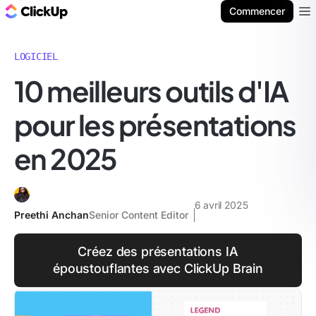
ClickUp Blog
Commencer
Ope
LOGICIEL
10 meilleurs outils d'IA
pour les présentations
en 2025
6 avril 2025
Preethi Anchan
Senior Content Editor
Créez des présentations IA
époustouflantes avec ClickUp Brain