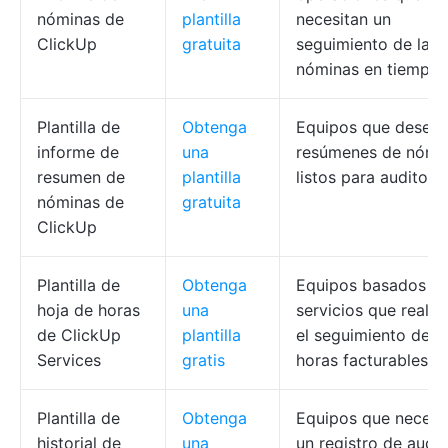
nóminas de
plantilla
necesitan un
ClickUp
gratuita
seguimiento de las
nóminas en tiempo r
Plantilla de
Obtenga
Equipos que desea
informe de
una
resúmenes de nómi
resumen de
plantilla
listos para auditoría
nóminas de
gratuita
ClickUp
Plantilla de
Obtenga
Equipos basados e
hoja de horas
una
servicios que realiz
de ClickUp
plantilla
el seguimiento de l
Services
gratis
horas facturables.
Plantilla de
Obtenga
Equipos que necesi
historial de
una
un registro de audit