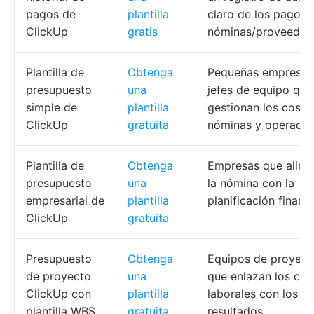
pagos de
plantilla
claro de los pagos 
ClickUp
gratis
nóminas/proveedor
Plantilla de
Obtenga
Pequeñas empresas
presupuesto
una
jefes de equipo que
simple de
plantilla
gestionan los coste
ClickUp
gratuita
nóminas y operacio
Plantilla de
Obtenga
Empresas que aline
presupuesto
una
la nómina con la
empresarial de
plantilla
planificación financ
ClickUp
gratuita
Presupuesto
Obtenga
Equipos de proyect
de proyecto
una
que enlazan los cos
ClickUp con
plantilla
laborales con los
plantilla WBS
gratuita
resultados