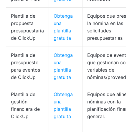
Plantilla de
Obtenga
Equipos que presen
propuesta
una
la nómina en las
presupuestaria
plantilla
solicitudes
de ClickUp
gratuita
presupuestarias
Plantilla de
Obtenga
Equipos de eventos
presupuesto
una
que gestionan cost
para eventos
plantilla
variables de
de ClickUp
gratuita
nóminas/proveedor
Plantilla de
Obtenga
Equipos que alinean
gestión
una
nóminas con la
financiera de
plantilla
planificación financ
ClickUp
gratuita
general.