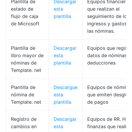
Plantilla de
Descargar
Equipos financieros
estado de
esta
que realizan el
flujo de caja
plantilla
seguimiento de los
de Microsoft
ingresos y gastos d
las nóminas.
Plantilla de
Descargar
Equipos que registr
libro mayor de
esta
datos de nóminas y
nóminas de
plantilla
deducciones
Template. net
Plantilla de
Descargue
Equipos de nómina
nómina de
esta
que emiten desglos
Template. net
plantilla.
de pagos
Registro de
Descargar
Equipos de RR. HH.
cambios en
esta
finanzas que realiza