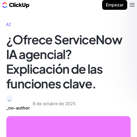
ClickUp Blog
Empezar
Ope
AI
¿Ofrece ServiceNow
IA agencial?
Explicación de las
funciones clave.
_
8 de octubre de 2025
_no-author